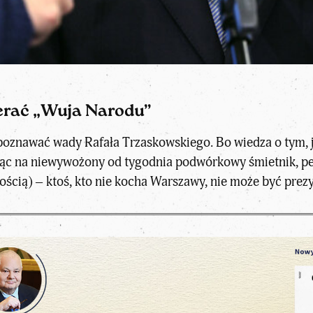
ierać „Wuja Narodu”
poznawać wady Rafała Trzaskowskiego. Bo wiedza o tym, j
rząc na niewywożony od tygodnia podwórkowy śmietnik, 
ścią) – ktoś, kto nie kocha Warszawy, nie może być prez