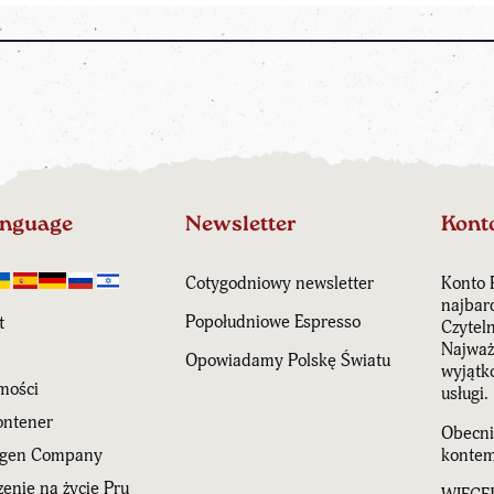
anguage
Newsletter
Kont
Cotygodniowy newsletter
Konto 
najbar
Popołudniowe Espresso
t
Czytel
Najważn
Opowiadamy Polskę Światu
wyjątk
mości
usługi.
ntener
Obecni
agen Company
kontem
enie na życie Pru