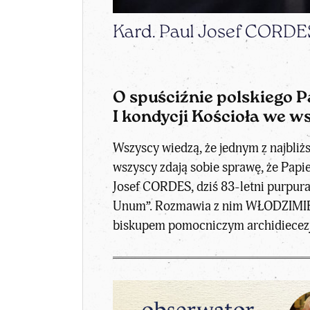
Kard. Paul Josef CORDE
O spuściźnie polskiego P
I kondycji Kościoła we w
Wszyscy wiedzą, że jednym z najbliżs
wszyscy zdają sobie sprawę, że Papi
Josef CORDES, dziś 83-letni purpur
Unum”. Rozmawia z nim WŁODZIMIE
biskupem pomocniczym archidiecezji