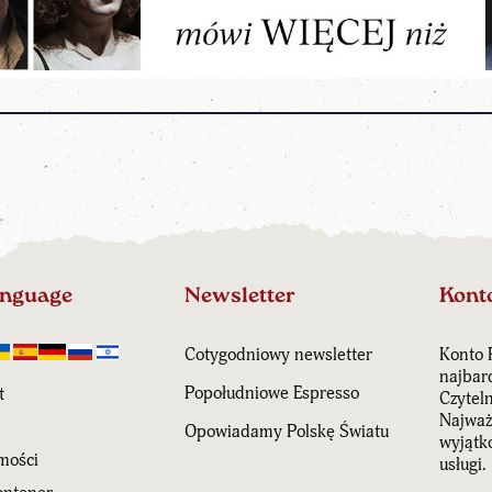
anguage
Newsletter
Kont
Cotygodniowy newsletter
Konto 
najbar
Popołudniowe Espresso
t
Czytel
Najważn
Opowiadamy Polskę Światu
wyjątk
mości
usługi.