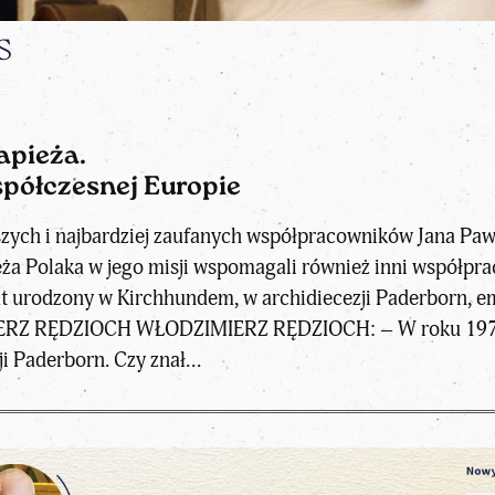
S
apieża.
spółczesnej Europie
zych i najbardziej zaufanych współpracowników Jana Pawła
eża Polaka w jego misji wspomagali również inni współpr
at urodzony w Kirchhundem, w archidiecezji Paderborn, 
RZ RĘDZIOCH WŁODZIMIERZ RĘDZIOCH: – W roku 1978 – „
 Paderborn. Czy znał...