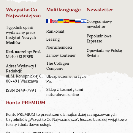
Wszystko Co
Multilanguage
Newsletter
Najważniejsze
Cotygodniowy
newsletter
Tygodnik opinii
Rankomat
wydawany przez
Popołudniowe
Instytut Nowych
Leasing
Espresso
Mediów
Nieruchomości
Opowiadamy Polskę
Red. naczelny:
Prof.
Zamów kontener
Światu
Michał KLEIBER
The Collagen
Adres Wydawcy i
Company
Redakcji:
ul. M. Konopnickiej 6,
Ubezpieczenie na życie
00-491 Warszawa
Pru
Sklep z kosmetykami
ISSN 2449-7991
naturalnymi online
Konto PREMIUM
Konto PREMIUM to przestrzeń dla najbardziej zaangażowanych
Czytelników „Wszystko Co Najważniejsze”. Jeszcze bardziej wyjątkowe
teksty i dodatkowe usługi.