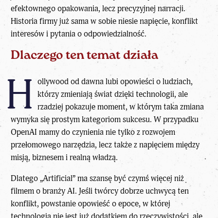
efektownego opakowania
, lecz precyzyjnej narracji.
Historia firmy już sama w sobie niesie napięcie, konflikt
interesów i pytania o odpowiedzialność.
Dlaczego ten temat działa
H
ollywood od dawna lubi opowieści o ludziach,
którzy zmieniają świat dzięki technologii, ale
rzadziej pokazuje moment, w którym taka zmiana
wymyka się prostym kategoriom sukcesu. W przypadku
OpenAI mamy do czynienia nie tylko z rozwojem
przełomowego narzędzia, lecz także z napięciem między
misją, biznesem i realną władzą.
Dlatego „Artificial” ma szansę być czymś więcej niż
filmem o branży AI. Jeśli twórcy dobrze uchwycą ten
konflikt, powstanie opowieść o epoce, w której
technologia nie jest już dodatkiem do rzeczywistości, ale