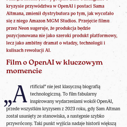
kryzysie przywództwa w OpenAI i postaci Sama
Altmana, zmienił dystrybutora po tym, jak wycofało
się z niego Amazon MGM Studios. Przejęcie filmu
przez Neon sugeruje, że produkcja będzie
pozycjonowana nie jako szeroki produkt platformowy,
lecz jako ambitny dramat o władzy, technologii i
kulisach rewolucji AI.
Film o OpenAI w kluczowym
momencie
„A
rtificial” nie jest klasyczną biografią
technologiczną. To f
ilm fabularny
inspirowany wydarzeniami wokół OpenAI
,
przede wszystkim kryzysem z 2023 roku, gdy Sam Altman
został usunięty ze stanowiska, a następnie szybko
przywrócony. Taki punkt wyjścia nadaje historii większą