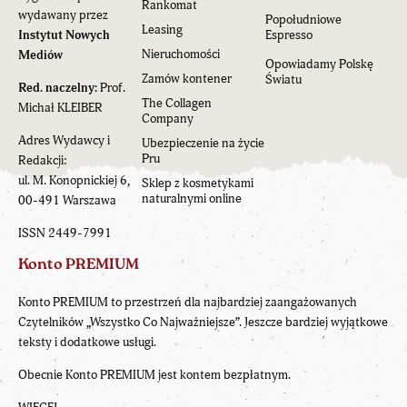
Rankomat
wydawany przez
Popołudniowe
Leasing
Instytut Nowych
Espresso
Nieruchomości
Mediów
Opowiadamy Polskę
Zamów kontener
Światu
Red. naczelny:
Prof.
The Collagen
Michał KLEIBER
Company
Adres Wydawcy i
Ubezpieczenie na życie
Pru
Redakcji:
ul. M. Konopnickiej 6,
Sklep z kosmetykami
naturalnymi online
00-491 Warszawa
ISSN 2449-7991
Konto PREMIUM
Konto PREMIUM to przestrzeń dla najbardziej zaangażowanych
Czytelników „Wszystko Co Najważniejsze”. Jeszcze bardziej wyjątkowe
teksty i dodatkowe usługi.
Obecnie Konto PREMIUM jest kontem bezpłatnym.