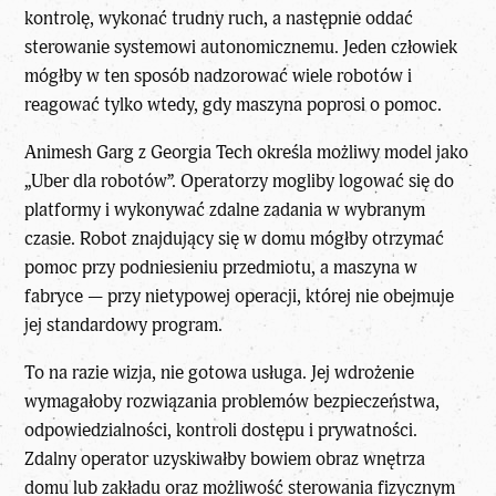
kontrolę, wykonać trudny ruch, a następnie oddać
sterowanie systemowi autonomicznemu. Jeden człowiek
mógłby w ten sposób nadzorować wiele robotów i
reagować tylko wtedy, gdy maszyna poprosi o pomoc.
Animesh Garg z Georgia Tech określa możliwy model jako
„Uber dla robotów”. Operatorzy mogliby logować się do
platformy i wykonywać zdalne zadania w wybranym
czasie. Robot znajdujący się w domu mógłby otrzymać
pomoc przy podniesieniu przedmiotu, a maszyna w
fabryce — przy nietypowej operacji, której nie obejmuje
jej standardowy program.
To na razie wizja, nie gotowa usługa. Jej wdrożenie
wymagałoby rozwiązania problemów bezpieczeństwa,
odpowiedzialności, kontroli dostępu i prywatności.
Zdalny operator uzyskiwałby bowiem obraz wnętrza
domu lub zakładu oraz możliwość sterowania fizycznym