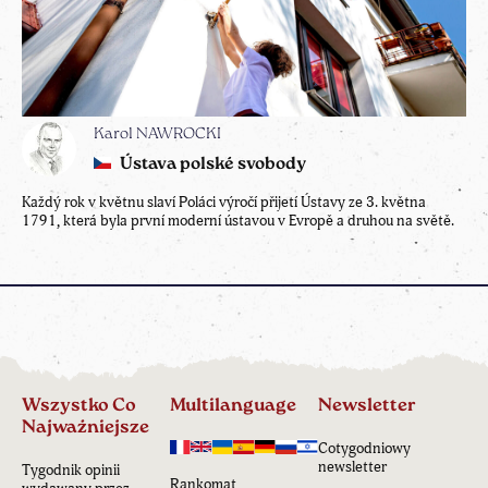
Karol NAWROCKI
Ústava polské svobody
Každý rok v květnu slaví Poláci výročí přijetí Ústavy ze 3. května
1791, která byla první moderní ústavou v Evropě a druhou na světě.
Wszystko Co
Multilanguage
Newsletter
Najważniejsze
Cotygodniowy
newsletter
Tygodnik opinii
Rankomat