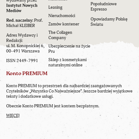
wydawany przez
Popołudniowe
Instytut Nowych
Leasing
Espresso
Mediów
Nieruchomości
Opowiadamy Polskę
Red. naczelny:
Prof.
Zamów kontener
Światu
Michał KLEIBER
The Collagen
Adres Wydawcy i
Company
Redakcji:
ul. M. Konopnickiej 6,
Ubezpieczenie na życie
00-491 Warszawa
Pru
Sklep z kosmetykami
ISSN 2449-7991
naturalnymi online
Konto PREMIUM
Konto PREMIUM to przestrzeń dla najbardziej zaangażowanych
Czytelników „Wszystko Co Najważniejsze”. Jeszcze bardziej wyjątkowe
teksty i dodatkowe usługi.
Obecnie Konto PREMIUM jest kontem bezpłatnym.
WIĘCEJ