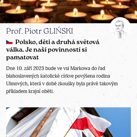
Prof. Piotr GLIŃSKI
Polsko, děti a druhá světová
válka. Je naší povinností si
pamatovat
Dne 10. září 2023 bude ve vsi Markowa do řad
blahoslavených katolické církve povýšena rodina
Ulmových, která v době zkoušky byla právě takovým
příkladem krajní oběti.