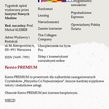
Cotygodniowy
newsletter
Tygodnik opinii
Rankomat
wydawany przez
Popołudniowe
Instytut Nowych
Leasing
Espresso
Mediów
Nieruchomości
Opowiadamy Polskę
Red. naczelny:
Prof.
Zamów kontener
Światu
Michał KLEIBER
The Collagen
Adres Wydawcy i
Company
Redakcji:
ul. M. Konopnickiej 6,
Ubezpieczenie na życie
00-491 Warszawa
Pru
Sklep z kosmetykami
ISSN 2449-7991
naturalnymi online
Konto PREMIUM
Konto PREMIUM to przestrzeń dla najbardziej zaangażowanych
Czytelników „Wszystko Co Najważniejsze”. Jeszcze bardziej wyjątkowe
teksty i dodatkowe usługi.
Obecnie Konto PREMIUM jest kontem bezpłatnym.
WIĘCEJ