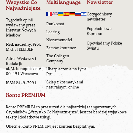
Wszystko Co
Multilanguage
Newsletter
Najważniejsze
Cotygodniowy
newsletter
Tygodnik opinii
Rankomat
wydawany przez
Popołudniowe
Instytut Nowych
Leasing
Espresso
Mediów
Nieruchomości
Opowiadamy Polskę
Red. naczelny:
Prof.
Zamów kontener
Światu
Michał KLEIBER
The Collagen
Adres Wydawcy i
Company
Redakcji:
ul. M. Konopnickiej 6,
Ubezpieczenie na życie
00-491 Warszawa
Pru
Sklep z kosmetykami
ISSN 2449-7991
naturalnymi online
Konto PREMIUM
Konto PREMIUM to przestrzeń dla najbardziej zaangażowanych
Czytelników „Wszystko Co Najważniejsze”. Jeszcze bardziej wyjątkowe
teksty i dodatkowe usługi.
Obecnie Konto PREMIUM jest kontem bezpłatnym.