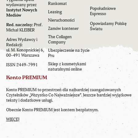
Rankomat
wydawany przez
Popołudniowe
Instytut Nowych
Leasing
Espresso
Mediów
Nieruchomości
Opowiadamy Polskę
Red. naczelny:
Prof.
Zamów kontener
Światu
Michał KLEIBER
The Collagen
Adres Wydawcy i
Company
Redakcji:
ul. M. Konopnickiej 6,
Ubezpieczenie na życie
00-491 Warszawa
Pru
Sklep z kosmetykami
ISSN 2449-7991
naturalnymi online
Konto PREMIUM
Konto PREMIUM to przestrzeń dla najbardziej zaangażowanych
Czytelników „Wszystko Co Najważniejsze”. Jeszcze bardziej wyjątkowe
teksty i dodatkowe usługi.
Obecnie Konto PREMIUM jest kontem bezpłatnym.
WIĘCEJ