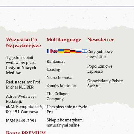
Wszystko Co
Multilanguage
Newsletter
Najważniejsze
Cotygodniowy
newsletter
Tygodnik opinii
Rankomat
wydawany przez
Popołudniowe
Instytut Nowych
Leasing
Espresso
Mediów
Nieruchomości
Opowiadamy Polskę
Red. naczelny:
Prof.
Zamów kontener
Światu
Michał KLEIBER
The Collagen
Adres Wydawcy i
Company
Redakcji:
ul. M. Konopnickiej 6,
Ubezpieczenie na życie
00-491 Warszawa
Pru
Sklep z kosmetykami
ISSN 2449-7991
naturalnymi online
Konto PREMIUM