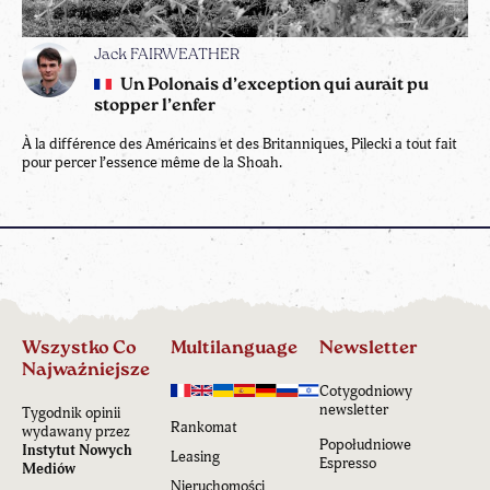
Jack FAIRWEATHER
Un Polonais d’exception qui aurait pu
stopper l’enfer
À la différence des Américains et des Britanniques, Pilecki a tout fait
pour percer l’essence même de la Shoah.
Wszystko Co
Multilanguage
Newsletter
Najważniejsze
Cotygodniowy
newsletter
Tygodnik opinii
Rankomat
wydawany przez
Popołudniowe
Instytut Nowych
Leasing
Espresso
Mediów
Nieruchomości