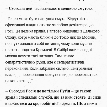
–
Сьогодні цей час називають великою смутою.
–Тепер може бути наступна смута. Відсутність
ефективної влади потягне за собою дезінтеграцію
Росії. Це велика країна. Раптово мешканці з Далекого
Сходу, котрі мають ближче до Токіо ніж до Москви,
почнуть задавати собі питання, чому вони мусять
платити податки Кремлеві. В Сибірі вже сьогодні
можна почути такі питання. Там не має
сепаратистичних рухів, але є сепаратистичні
переконання. Коли забракне сильної центральної
влади, ці переконання можуть швидко перекластись
на конкретні дії.
–
Сьогодні Росія це не тільки Путін – це також
армія і спеціальні служби, які за ним стоять. Ці сили
вважаються за кровообіг цієї держави. Що з ними