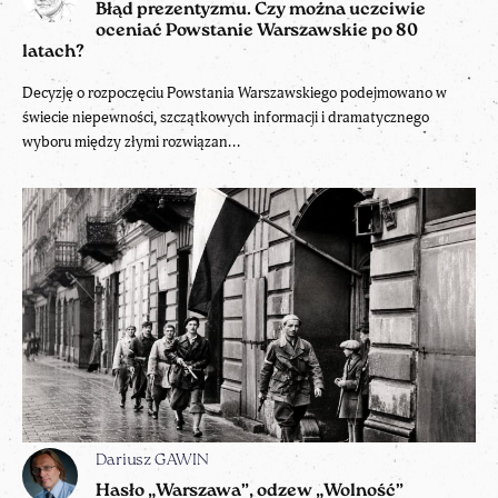
Błąd prezentyzmu. Czy można uczciwie
oceniać Powstanie Warszawskie po 80
latach?
Decyzję o rozpoczęciu Powstania Warszawskiego podejmowano w
świecie niepewności, szczątkowych informacji i dramatycznego
wyboru między złymi rozwiązan...
Dariusz GAWIN
Hasło „Warszawa”, odzew „Wolność”