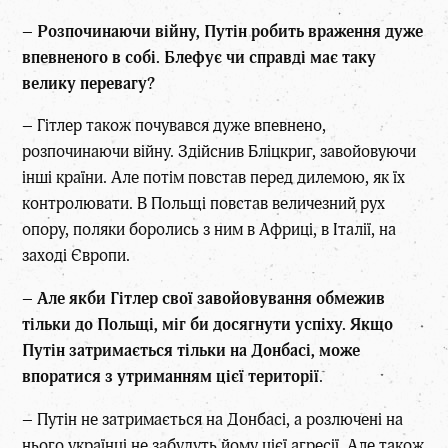
–
Розпочинаючи війну, Путін робить враження дуже
впевненого в собі. Блефує чи справді має таку
велику перевагу?
– Гітлер також почувався дуже впевнено,
розпочинаючи війну. Здійснив Бліцкриг, завойовуючи
інші країни. Але потім повстав перед дилемою, як їх
контролювати. В Польщі повстав величезний рух
опору, поляки боролись з ним в Африці, в Італії, на
заході Європи.
–
Але якби Гітлер свої завойовування обмежив
тільки до Польщі, міг би досягнути успіху. Якщо
Путін затримається тільки на Донбасі, може
впоратися з утриманням цієї території
.
– Путін не затримається на Донбасі, а розлючені на
нього українці не забудуть йому цієї агресії. Але також