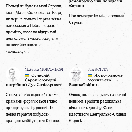
демократію між народами
Польщі не було на мапі Європи,
Європи
коли Марія Склодовська-Кюрі,
Про демократію між народами
як перша полька і перша жінка
Європи.
нагороджена Нобелівською
премією, назвала відкритий
нею елемент «полонієм», чим
на постійно вписала
«польську»...
Mateusz MORAWIECKI
Jan ROKITA
Сучасній
Як по-різному
Європі сьогодні
звучить ехо
потрібний Дух Солідарності
Великої війни
Стосунки між європейськими
Однак, поляка в цьому наративі
країнами формуються згідно
повинна вразити радикальна
принципу солідарності. Це
відмінність досвіду XX ст.,
певна гарантія побудови
властивого Центрально-Східній
кращого майбутнього Європи.
Європі.