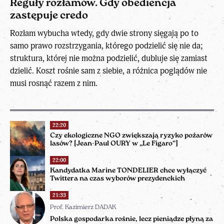
Reguły rozłamów. Gdy obediencja
zastępuje credo
Rozłam wybucha wtedy, gdy dwie strony sięgają po to
samo prawo rozstrzygania, którego podzielić się nie da;
struktura, której nie można podzielić, dubluje się zamiast
dzielić. Koszt rośnie sam z siebie, a różnica poglądów nie
musi rosnąć razem z nim.
22:20
Czy ekologiczne NGO zwiększają ryzyko pożarów
lasów? [Jean-Paul OURY w „Le Figaro”]
22:00
Kandydatka Marine TONDELIER chce wyłączyć
Twittera na czas wyborów prezydenckich
21:33
Prof. Kazimierz DADAK
Polska gospodarka rośnie, lecz pieniądze płyną za