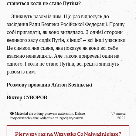
станеться коли не стане Путіна?
– Зникнуть разом із ним. Ще раз віднесусь до
засідання Ради Безпеки Російської Федерації. Прошу
собі пригадати, як воно виглядало. З однієї сторони
великого залу сидів Путін, з іншої – всі інші учасники.
Це символічна сцена, яка показує як вони всі себе
взаємно ненавидять. Але також приречені один на
одного. І коли не стане Путіна, всі решта зникнуть
разом із ним.
Розмову провадив Аґатон Козіньські
Віктор СУВОРОВ
Materiał chroniony prawem autorskim. Dalsze
17 marca
rozpowszechnianie wyłącznie za zgodą wydawcy.
2022
Pierwszy raz na Wszystko Co Najważniejsze?