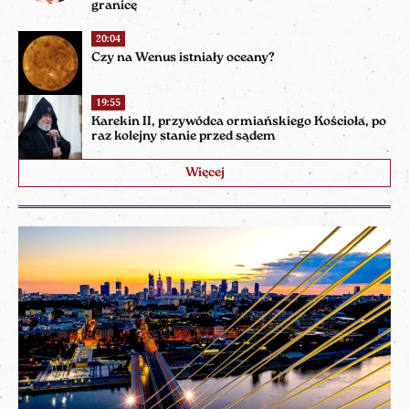
granicę
20:04
Czy na Wenus istniały oceany?
19:55
Karekin II, przywódca ormiańskiego Kościoła, po
raz kolejny stanie przed sądem
Więcej