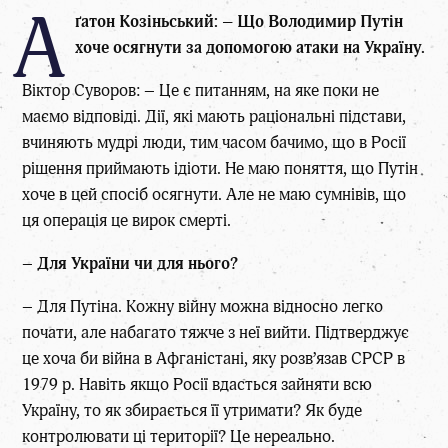
А
ґатон Козіньський: – Що Володимир Путін
хоче осягнути за допомогою атаки на Україну.
Віктор Суворов: – Це є питанням, на яке поки не
маємо відповіді. Дії, які мають раціональні підстави,
вчиняють мудрі люди, тим часом бачимо, що в Росії
рішення приймають ідіоти. Не маю поняття, що Путін
хоче в цей спосіб осягнути. Але не маю сумнівів, що
ця операція це вирок смерті.
–
Для України чи для нього?
– Для Путіна. Кожну війну можна відносно легко
почати, але набагато тяжче з неї вийти. Підтверджує
це хоча би війна в Афганістані, яку розв’язав СРСР в
1979 р. Навіть якщо Росії вдасться зайняти всю
Україну, то як збирається її утримати? Як буде
контролювати ці території? Це нереально.