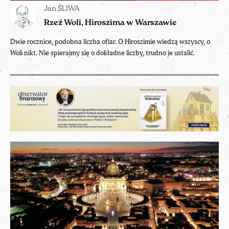
Jan ŚLIWA
Rzeź Woli, Hiroszima w Warszawie
Dwie rocznice, podobna liczba ofiar. O Hiroszimie wiedzą wszyscy, o
Woli nikt. Nie spierajmy się o dokładne liczby, trudno je ustalić.