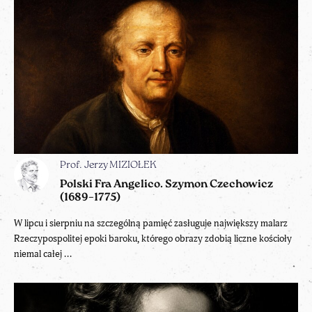
Prof. Jerzy MIZIOŁEK
Polski Fra Angelico. Szymon Czechowicz
(1689–1775)
W lipcu i sierpniu na szczególną pamięć zasługuje największy malarz
Rzeczypospolitej epoki baroku, którego obrazy zdobią liczne kościoły
niemal całej ...