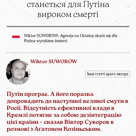
станеться для Путіна
вироком смерті
Wiktor SUWOROW: Agresja na Ukrainę okaże się dla
Putina wyrokiem śmierci
Wiktor SUWOROW
Інші статті цього автора
Путін програє. А його поразка
допровадить до наступної великої смути в
Росії. Відсутність ефективної влади в
Кремлі потягне за собою дезінтеграцію
цієї країни – сказав Віктор Суворов в
розмові з Аґатоном Козіньським.