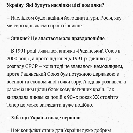
Україну. Які будуть наслідки цієї помилки?
– Наслідком буде падіння його диктатури. Росія, яку
ми сьогодні знаємо просто зникне.
–
Зникне? Це здається мало правдоподібне.
– В 1991 році з’явилася книжка «Радянський Союз в
2000 році», а проте під кінець 1991 р. дійшло до
розпаду СРСР – хоча тоді це здавалось неможливим,
проте Радянський Союз був потужною державою з
воєнної та економічної точки зору. А однак розпався, а
разом із ним цілий блок комуністичних країн. Так
виглядала динаміка подій в 90–х роках ХХ століття.
Тепер це може виглядати дуже подібно.
–
Хіба що Україна впаде першою.
– Цей конфлікт стане для України дуже добрим