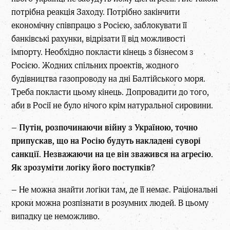
потрібна реакція Заходу. Потрібно закінчити
економічну співпрацю з Росією, заблокувати її
банківські рахунки, відрізати її від можливості
імпорту. Необхідно покласти кінець з бізнесом з
Росією. Жодних спільних проектів, жодного
будівництва газопроводу на дні Балтійського моря.
Треба покласти цьому кінець. Допровадити до того,
аби в Росії не було нічого крім натуральної сировини.
–
Путін, розпочинаючи війну з Україною, точно
припускав, що на Росію будуть накладені суворі
санкції. Незважаючи на це він зважився на агресію.
Як зрозуміти логіку його поступків?
– Не можна знайти логіки там, де її немає. Раціональні
кроки можна розпізнати в розумних людей. В цьому
випадку це неможливо.