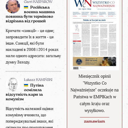
Garri KASPAROW
Російська
воєнна машина
повинна бути терміново
відрізана від грошей
Кричати «санкції» - це одне;
запровадити їх в життя - це
інше. Санкції, які були
накладені в 2008 і 2014 роках
мали одного адресата: загальну
думку Заходу.
Miesięcznik opinii
Łukasz KAMIŃSKI
"Wszystko Co
Путіна
Najważniejsze" oczekuje na
осмілила
відсутність кари за
Państwa w EMPIKach w
комунізм
całym kraju oraz
Відсутність належної оцінки
wysyłkowo.
комунізму вчинила, що
попереджувальні знаки, які
zamawiam
свідчили про приготування