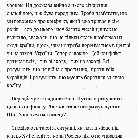
уроком. Ця держава вийде з цього зіткнення
сильнішою, ніж була перед цим. Треба пам’ятати, що
ми говоримо про конфлікт, який вже триває вісім
років – але до цього часу багато українців так не
вважало, вважали, що це тільки якась проблема на
сході країни, щось, чим не треба перейматись в центрі
чи на заході України. Тепер є інакше. Цей конфлікт
дотикає всіх, і тих зі сходу, і тих на заході. Всі
розуміють, що ця війна є проти них, проти всіх
українців. І розуміють, що мусять боротися за свою
країну.
–
Передбачуєте падіння Росії Путіна в результаті
цього конфлікту. Але життя не витримує пустки.
Що з’явиться на її місці?
– Сподіваюсь такої ж ситуації, яка мала місце під
кінець XVI століття, коли Росією ніхто не управляв.