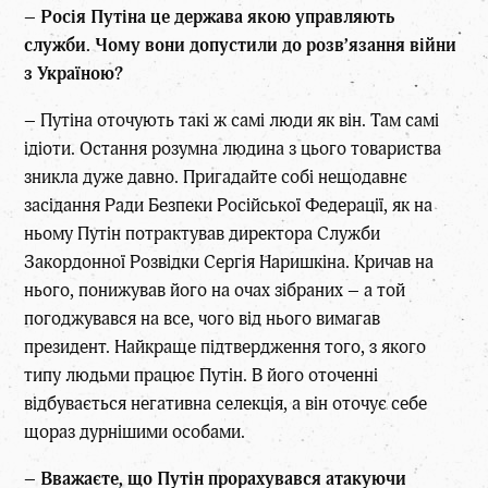
–
Росія Путіна це держава якою управляють
служби. Чому вони допустили до розв’язання війни
з Україною?
– Путіна оточують такі ж самі люди як він. Там самі
ідіоти. Остання розумна людина з цього товариства
зникла дуже давно. Пригадайте собі нещодавнє
засідання Ради Безпеки Російської Федерації, як на
ньому Путін потрактував директора Служби
Закордонної Розвідки Сергія Наришкіна. Кричав на
нього, понижував його на очах зібраних – а той
погоджувався на все, чого від нього вимагав
президент. Найкраще підтвердження того, з якого
типу людьми працює Путін. В його оточенні
відбувається негативна селекція, а він оточує себе
щораз дурнішими особами.
–
Вважаєте, що Путін прорахувався атакуючи