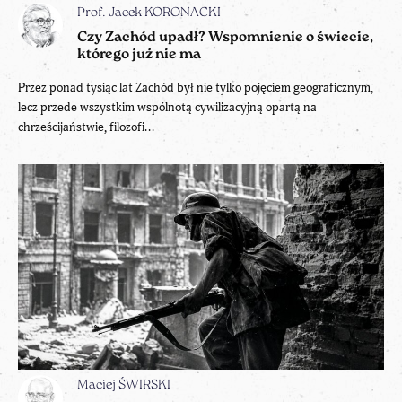
Prof. Jacek KORONACKI
Czy Zachód upadł? Wspomnienie o świecie,
którego już nie ma
Przez ponad tysiąc lat Zachód był nie tylko pojęciem geograficznym,
lecz przede wszystkim wspólnotą cywilizacyjną opartą na
chrześcijaństwie, filozofi...
Maciej ŚWIRSKI