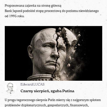
Proponowana zajawka na stronę główną
Bank Japonii podniósł stopę procentową do poziomu niewidzianego
od 1995 roku.
Edward LUCAS
Czarny sierpień, zguba Putina
U progu tegorocznego sierpnia Putin mierzy się z najgorszym splotem
problemów dyplomatycznych, gospodarczych, finansowych,