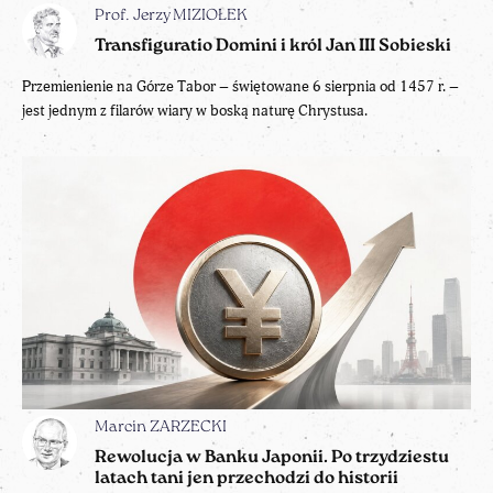
Prof. Jerzy MIZIOŁEK
Transfiguratio Domini i król Jan III Sobieski
Przemienienie na Górze Tabor – świętowane 6 sierpnia od 1457 r. –
jest jednym z filarów wiary w boską naturę Chrystusa.
Marcin ZARZECKI
Rewolucja w Banku Japonii. Po trzydziestu
latach tani jen przechodzi do historii