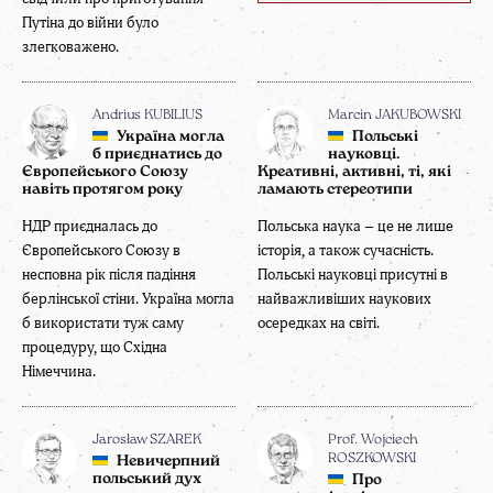
Путіна до війни було
злегковажено.
Andrius KUBILIUS
Marcin JAKUBOWSKI
Україна могла
Польські
б приєднатись до
науковці.
Європейського Союзу
Креативні, активні, ті, які
навіть протягом року
ламають стереотипи
НДР приєдналась до
Польська наука – це не лише
Європейського Союзу в
історія, а також сучасність.
несповна рік після падіння
Польські науковці присутні в
берлінської стіни. Україна могла
найважливіших наукових
б використати туж саму
осередках на світі.
процедуру, що Східна
Німеччина.
Jarosław SZAREK
Prof. Wojciech
ROSZKOWSKI
Невичерпний
польський дух
Про