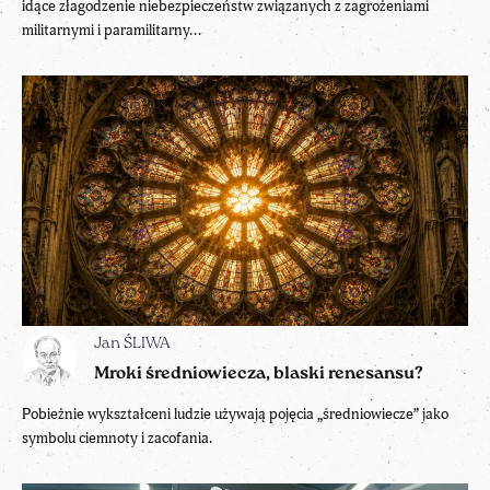
idące złagodzenie niebezpieczeństw związanych z zagrożeniami
militarnymi i paramilitarny...
Jan ŚLIWA
Mroki średniowiecza, blaski renesansu?
Pobieżnie wykształceni ludzie używają pojęcia „średniowiecze” jako
symbolu ciemnoty i zacofania.