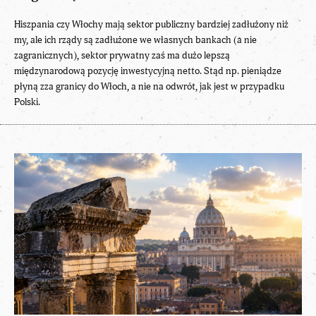
Hiszpania czy Włochy mają sektor publiczny bardziej zadłużony niż
my, ale ich rządy są zadłużone we własnych bankach (a nie
zagranicznych), sektor prywatny zaś ma dużo lepszą
międzynarodową pozycję inwestycyjną netto. Stąd np. pieniądze
płyną zza granicy do Włoch, a nie na odwrót, jak jest w przypadku
Polski.