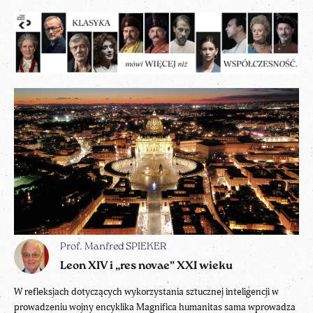
Prof. Manfred SPIEKER
Leon XIV i „res novae” XXI wieku
W refleksjach dotyczących wykorzystania sztucznej inteligencji w
prowadzeniu wojny encyklika Magnifica humanitas sama wprowadza