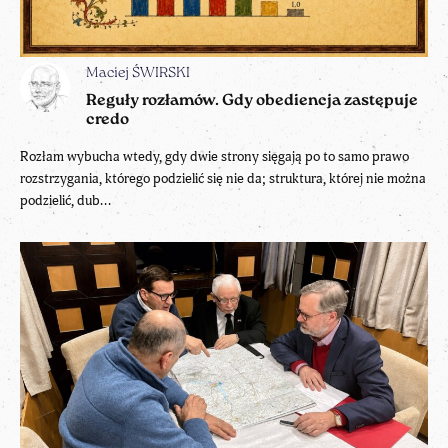
Maciej ŚWIRSKI
Reguły rozłamów. Gdy obediencja zastępuje
credo
Rozłam wybucha wtedy, gdy dwie strony sięgają po to samo prawo
rozstrzygania, którego podzielić się nie da; struktura, której nie można
podzielić, dub...