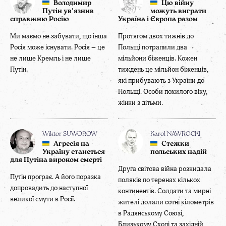
Володимир
Цю війну
Путін ув’язнив
можуть виграти
справжню Росію
Україна і Європа разом
Ми маємо не забувати, що інша
Протягом двох тижнів до
Росія може існувати. Росія – це
Польщі потрапили два
не лише Кремль і не лише
мільйони біженців. Кожен
Путін.
тиждень це мільйон біженців,
які прибувають з України до
Польщі. Особи похилого віку,
жінки з дітьми.
Wiktor SUWOROW
Karol NAWROCKI
Агресія на
Стежки
Україну станеться
польських надій
для Путіна вироком смерті
Друга світова війна розкидала
Путін програє. А його поразка
поляків по теренах кількох
допровадить до наступної
континентів. Солдати та мирні
великої смути в Росії.
жителі долали сотні кілометрів
в Радянському Союзі,
Близькому Сході та західній