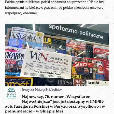
Polska opinia publiczna, polski parlament ani prezydent RP nie byli
informowani na bieżąco o pracach nad polsko-niemiecką umową o
współpracy obronnej,...
Instytut Nowych Mediów
Najnowszy, 76. numer „Wszystko co
Najważniejsze” jest już dostępny w EMPIK-
ach, Księgarni Polskiej w Paryżu oraz wysyłkowo i w
prenumeracie – w Sklepie Idei