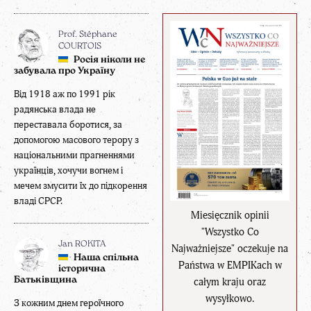
Prof. Stéphane
COURTOIS
Росія ніколи не
забувала про Україну
Від 1918 аж по 1991 рік
радянська влада не
переставала боротися, за
допомогою масового терору з
національними прагненнями
українців, хочучи вогнем і
мечем змусити їх до підкорення
владі СРСР.
Miesięcznik opinii
"Wszystko Co
Jan ROKITA
Najważniejsze" oczekuje na
Наша спільна
Państwa w EMPIKach w
історична
Батьківщина
całym kraju oraz
wysyłkowo.
З кожним днем героїчного