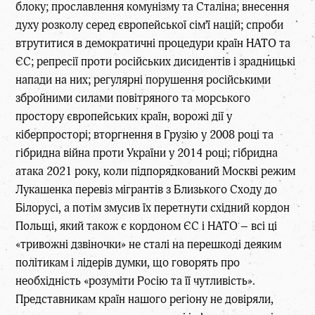
блоку; прославлення комунізму та Сталіна; внесення
духу розколу серед європейської сім’ї націй; спроби
втрутитися в демократичні процедури країн НАТО та
ЄС; репресії проти російських дисидентів і зрадницькі
напади на них; регулярні порушення російськими
збройними силами повітряного та морського
простору європейських країн, ворожі дії у
кіберпросторі; вторгнення в Грузію у 2008 році та
гібридна війна проти України у 2014 році; гібридна
атака 2021 року, коли підпорядкований Москві режим
Лукашенка перевіз мігрантів з Близького Сходу до
Білорусі, а потім змусив їх перетнути східний кордон
Польщі, який також є кордоном ЄС і НАТО – всі ці
«тривожні дзвіночки» не сталі на перешкоді деяким
політикам і лідерів думки, що говорять про
необхідність «розуміти Росію та її чутливість».
Представникам країн нашого регіону не довіряли,