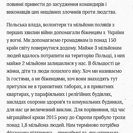
повинні привести до засудження командирів і
виконавців цих нищівних злочинів проти людства.
Польська влада, волонтери та мільйони поляків з
перших хвилин війни допомагали біженцям з України
у вогні. Ми допомагаємо громадянам із понад 150
країн світу повернутися додому. Майже 3 мільйонам
людей вдалось потрапити на територію Польщі, з них
майже 2 мільйони залишилися у нас. В більшості це
жінки, діти та люди похилого віку. Хоч ми називаємо
їх гостями, а не біженцями, хоч вони знаходять тут
притулок не в транзитних таборах, а в приватних
квартирах, у парафіяльних і релігійних будівлях,
закладах охорони здоров’я та комунальних будинках,
для нас це величезний виклик. Для порівняння, під час
міграційної кризи 2015 року до Європи прибуло трохи
понад 1,8 мільйона людей. Нам терміново потрібна
фінансова підтримка – принаймні та, яку отримала