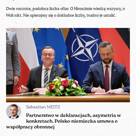
Dwie rocznice, podobna liczba ofiar. O Hiroszimie wiedzą wszyscy, o
Woli nikt. Nie spierajmy się o dokładne liczby, trudno je ustalić.
Sebastian MEITZ
Partnerstwo w deklaracjach, asymetria w
konkretach. Polsko-niemiecka umowa o
współpracy obronnej