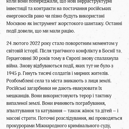
коли вони попереджали, що нові інфраструктурні
інвестиції та контракти на постачання російських
енергоносіїв рано чи пізно будуть використані
Москвою як інструмент жорстокого шантажу. Останні
події довели, що ми мали рацію.
24 лютого 2022 року стало поворотним моментом у
світовій історії. Після трагічного конфлікту в Боснії та
Герцеговині 30 років тому в Європі знову спалахнула
війна. Знову відбуваються події, яких тут не було з
1945 р. Гинуть тисячі солдатів і мирних жителів.
Розбомблені села та міста зникають з лиця землі.
Російські загарбники не дають евакуювати їх
мешканців. Вони використовують терор і тактику
випаленої землі. Вони вчиняють пограбування,
зґвалтування та катування – також жінок та дітей – і
масові страти. Поточні розслідування, які проводяться
прокурорами Міжнародного кримінального суду,