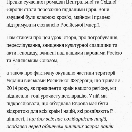
Предки сучасних громадян Центральної та Східної
Європи стали переважно підданими царя. Вони
змушені були власною кров’ю, майном і працею
підтримувати експансію Російської імперії.
Пам’ятаючи про цей урок історії, про пограбування,
переслідування, знищення культурної спадщини та
акти геноциду, вчинені над нашими народами Росією
та Радянським Союзом,
а також про фактичну окупацію частини території
України військами Російської Федерації, що триває з
2014 року, як президенти країн нашого регіону, ми
підписали тоді урочисту декларацію. У ній ми
підкреслювали, що об’єднана Європа має бути
відкритою для всіх країн і націй, які розділяють її
цінності, і
що для всіх нас солідарність націй,
особливо перед обличчям нинішніх загроз нашій