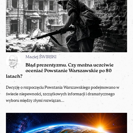
Maciej ŚWIRSKI
Błąd prezentyzmu. Czy można uczciwie
oceniać Powstanie Warszawskie po 80
latach?
Decyzję o rozpoczęciu Powstania Warszawskiego podejmowano w
świecie niepewności, szczątkowych informacji i dramatycznego
wyboru między złymi rozwiązan...