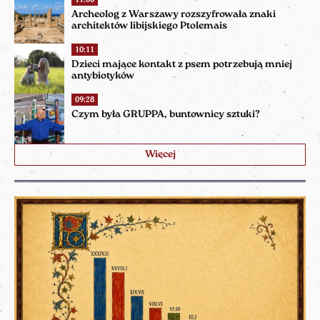
Archeolog z Warszawy rozszyfrowała znaki
architektów libijskiego Ptolemais
10:11
Dzieci mające kontakt z psem potrzebują mniej
antybiotyków
09:28
Czym była GRUPPA, buntownicy sztuki?
Więcej