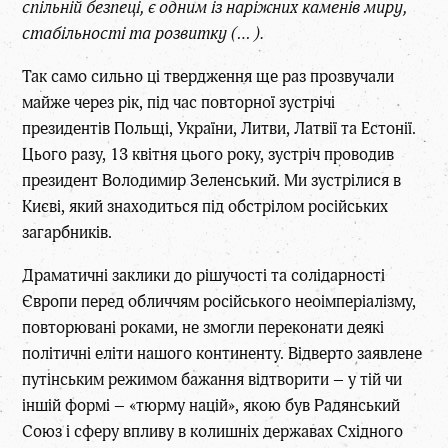
спільній безпеці, є одним із наріжних каменів миру,
стабільності та розвитку
(… ).
Так само сильно ці твердження ще раз прозвучали
майже через рік, під час повторної зустрічі
президентів Польщі, України, Литви, Латвії та Естонії.
Цього разу, 13 квітня цього року, зустріч проводив
президент Володимир Зеленський. Ми зустрілися в
Києві, який знаходиться під обстрілом російських
загарбників.
Драматичні заклики до рішучості та солідарності
Європи перед обличчям російського неоімперіалізму,
повторювані роками, не змогли переконати деякі
політичні еліти нашого континенту. Відверто заявлене
путінським режимом бажання відтворити – у тій чи
іншій формі – «тюрму націй», якою був Радянський
Союз і сферу впливу в колишніх державах Східного