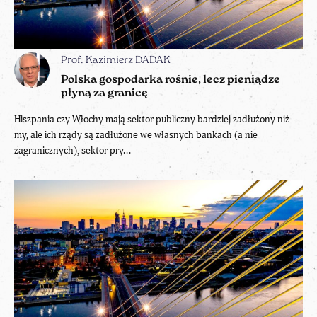
Prof. Kazimierz DADAK
Polska gospodarka rośnie, lecz pieniądze
płyną za granicę
Hiszpania czy Włochy mają sektor publiczny bardziej zadłużony niż
my, ale ich rządy są zadłużone we własnych bankach (a nie
zagranicznych), sektor pry...