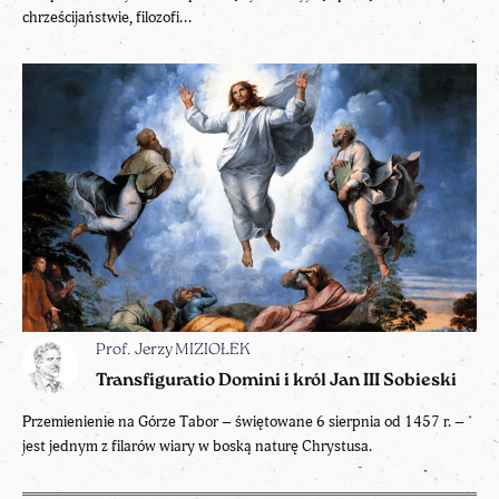
chrześcijaństwie, filozofi...
Prof. Jerzy MIZIOŁEK
Transfiguratio Domini i król Jan III Sobieski
Przemienienie na Górze Tabor – świętowane 6 sierpnia od 1457 r. –
jest jednym z filarów wiary w boską naturę Chrystusa.