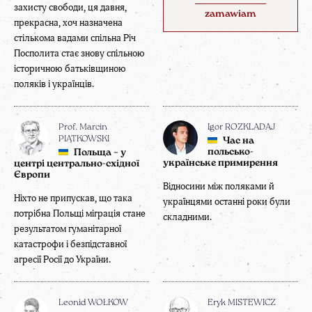
захисту свободи, ця давня,
zamawiam
прекрасна, хоч назначена
стількома вадами спільна Річ
Посполита стає знову спільною
історичною батьківщиною
поляків і українців.
Prof. Marcin
Igor ROZKLADAJ
PIĄTKOWSKI
Час на
польсько-
Польща – у
українське примирення
центрі центрально-східної
Європи
Відносини між поляками й
Ніхто не припускав, що така
українцями останні роки були
потрібна Польщі міграція стане
складними.
результатом гуманітарної
катастрофи і безпідставної
агресії Росії до України.
Leonid WOŁKOW
Eryk MISTEWICZ