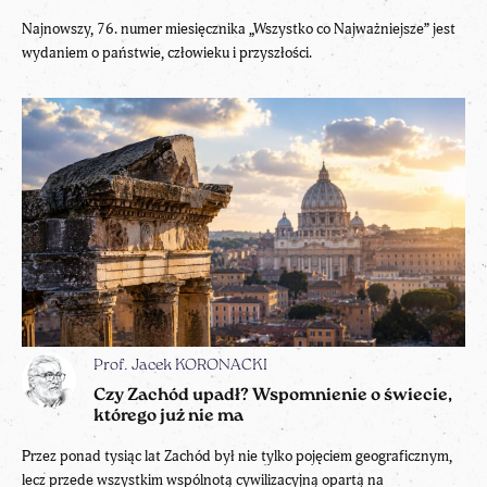
Najnowszy, 76. numer miesięcznika „Wszystko co Najważniejsze” jest
wydaniem o państwie, człowieku i przyszłości.
Prof. Jacek KORONACKI
Czy Zachód upadł? Wspomnienie o świecie,
którego już nie ma
Przez ponad tysiąc lat Zachód był nie tylko pojęciem geograficznym,
lecz przede wszystkim wspólnotą cywilizacyjną opartą na