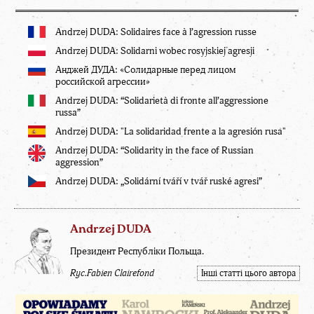
Andrzej DUDA: Solidaires face à l’agression russe
Andrzej DUDA: Solidarni wobec rosyjskiej agresji
Анджей ДУДА: «Солидарные перед лицом
российской агрессии»
Andrzej DUDA: “Solidarietà di fronte all’aggressione
russa”
Andrzej DUDA: "La solidaridad frente a la agresión rusa"
Andrzej DUDA: “Solidarity in the face of Russian
aggression”
Andrzej DUDA: „Solidární tváří v tvář ruské agresi”
Andrzej DUDA
Президент Республіки Польща.
Ryc.Fabien Clairefond
Інші статті цього автора