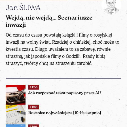
Jan ŚLIWA
Wejdą, nie wejdą… Scenariusze
inwazji
Od czasu do czasu powstają książki i filmy o rosyjskiej
inwazji na wolny świat. Rzadziej o chińskiej, choć może to
kwestia czasu. Długo uważałem to za zabawę, równie
straszną, jak japońskie filmy o Godzilli. Rządy lubią
straszyć, twórcy chcą na straszeniu zarobić.
11:56
Jak rozpoznać tekst napisany przez AI?
11:33
Rocznice najważniejsze [10-16 sierpnia]
11:06