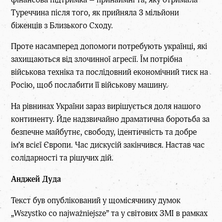
Туреччина після того, як прийняла 3 мільйони
біженців з Близького Сходу.
Проте насамперед допомоги потребують українці, які
захищаються від злочинної агресії. Їм потрібна
військова техніка та послідовний економічний тиск на
Росію, щоб послабити її військову машину.
На рівнинах України зараз вирішується доля нашого
континенту. Йде надзвичайно драматична боротьба за
безпечне майбутнє, свободу, ідентичність та добре
ім’я всієї Європи. Час дискусій закінчився. Настав час
солідарності та рішучих дій.
Анджей Дуда
Текст був опублікований у щомісячнику думок
„Wszystko co najważniejsze” та у світових ЗМІ в рамках