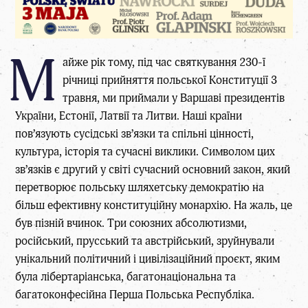
М
айже рік тому, під час святкування 230-ї
річниці прийняття польської Конституції 3
травня, ми приймали у Варшаві президентів
України, Естонії, Латвії та Литви. Наші країни
пов’язують сусідські зв’язки та спільні цінності,
культура, історія та сучасні виклики. Символом цих
зв’язків є другий у світі сучасний основний закон, який
перетворює польську шляхетську демократію на
більш ефективну конституційну монархію. На жаль, це
був пізній вчинок. Три союзних абсолютизми,
російський, прусський та австрійський, зруйнували
унікальний політичний і цивілізаційний проєкт, яким
була лібертаріанська, багатонаціональна та
багатоконфесійна Перша Польська Республіка.