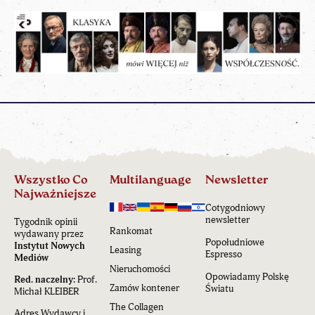
Wszystko Co
Multilanguage
Newsletter
Najważniejsze
Cotygodniowy
newsletter
Tygodnik opinii
Rankomat
wydawany przez
Popołudniowe
Instytut Nowych
Leasing
Espresso
Mediów
Nieruchomości
Opowiadamy Polskę
Red. naczelny:
Prof.
Zamów kontener
Światu
Michał KLEIBER
The Collagen
Adres Wydawcy i