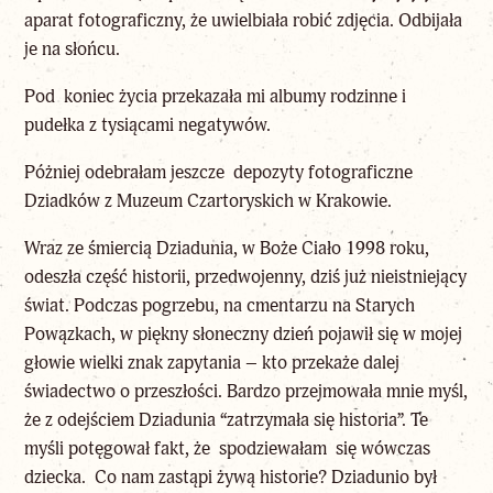
aparat fotograficzny, że uwielbiała robić zdjęcia. Odbijała
je na słońcu.
Pod koniec życia przekazała mi albumy rodzinne i
pudełka z tysiącami negatywów.
Póżniej odebrałam jeszcze depozyty fotograficzne
Dziadków z Muzeum Czartoryskich w Krakowie.
Wraz ze śmiercią Dziadunia, w Boże Ciało 1998 roku,
odeszła część historii, przedwojenny, dziś już nieistniejący
świat. Podczas pogrzebu, na cmentarzu na Starych
Powązkach, w piękny słoneczny dzień pojawił się w mojej
głowie wielki znak zapytania – kto przekaże dalej
świadectwo o przeszłości.
Bardzo przejmowała mnie myśl,
że z odejściem Dziadunia “zatrzymała się historia”. Te
myśli potęgował fakt, że spodziewałam się wówczas
dziecka. Co nam zastąpi żywą historie? Dziadunio był