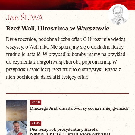
Jan ŚLIWA
Rzeź Woli, Hiroszima w Warszawie
Dwie rocznice, podobna liczba ofiar. O Hiroszimie wiedzą
wszyscy, o Woli nikt. Nie spierajmy się o dokładne liczby,
trudno je ustalić. W przypadku bomby mamy na przykład
do czynienia z długotrwałą chorobą popromienną. W
przypadku szaleńczej rzezi trudno o statystyki. Każda z
nich pochłonęła dziesiątki tysięcy ofiar.
22:18
Dlaczego Andromeda tworzy coraz mniej gwiazd?
21:45
Pierwszy rok prezydentury Karola
NAWROCKIEGO i urząd, który odzyskał