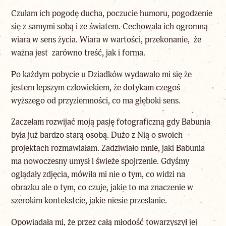
Czułam ich pogodę ducha, poczucie humoru, pogodzenie
się z samymi sobą i ze światem. Cechowała ich ogromną
wiara w sens życia. Wiara w wartości, przekonanie, że
ważna jest zarówno treść, jak i forma.
Po każdym pobycie u Dziadków wydawało mi się że
jestem lepszym człowiekiem, że dotykam czegoś
wyższego od przyziemności, co ma głęboki sens.
Zaczełam rozwijać moją pasję fotograficzną gdy Babunia
była już bardzo starą osobą. Dużo z Nią o swoich
projektach rozmawiałam. Zadziwiało mnie, jaki Babunia
ma nowoczesny umysł i świeże spojrzenie. Gdyśmy
oglądały zdjęcia, mówiła mi nie o tym, co widzi na
obrazku ale o tym, co czuje, jakie to ma znaczenie w
szerokim kontekstcie, jakie niesie przesłanie.
Opowiadała mi, że przez całą młodość towarzyszył jej