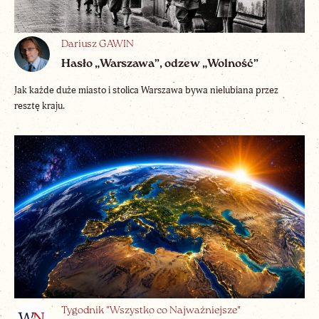
Dariusz GAWIN
Hasło „Warszawa”, odzew „Wolność”
Jak każde duże miasto i stolica Warszawa bywa nielubiana przez
resztę kraju.
Tygodnik "Wszystko co Najważniejsze"