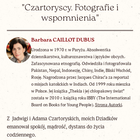
"Czartoryscy. Fotografie i
wspomnienia"
Barbara CAILLOT DUBUS
Urodzona w 1970 r. w Paryżu. Absolwentka
dziennikarstwa, kulturoznawstwa i języków obcych.
Zafascynowana etnografią. Odwiedziła i fotografowała
Pakistan, Nepal, Indonezję, Chiny, Indie, Bliski Wschód,
Rosję. Nagrodzona przez Jacques Chirac’a za reportaż
o misjach katolickich w Indiach. Od 1999 roku mieszka
w Polsce. Jej książka „Thekla i jej chłopakowy świat”
została w 2010 r. książką roku IBBY (The International
Board on Books for Young People).
Strona Autorki
.
Z Jadwigi i Adama Czartoryskich, moich Dziadków
emanował spokój, mądrość, dystans do życia
codziennego.