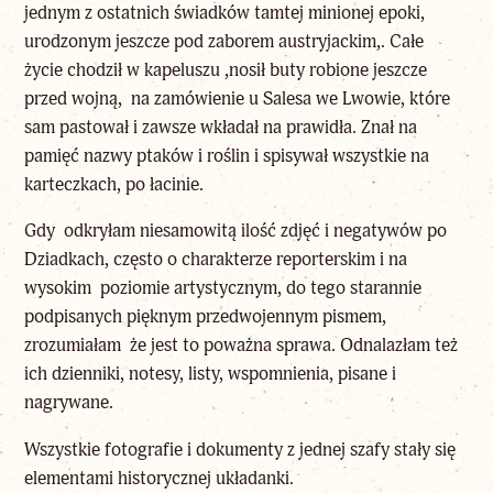
jednym z ostatnich świadków tamtej minionej epoki,
urodzonym jeszcze pod zaborem austryjackim,. Całe
życie chodził w kapeluszu ,nosił buty robione jeszcze
przed wojną, na zamówienie u Salesa we Lwowie, które
sam pastował i zawsze wkładał na prawidła. Znał na
pamięć nazwy ptaków i roślin i spisywał wszystkie na
karteczkach, po łacinie.
Gdy odkryłam niesamowitą ilość zdjęć i negatywów po
Dziadkach, często o charakterze reporterskim i na
wysokim poziomie artystycznym, do tego starannie
podpisanych pięknym przedwojennym pismem,
zrozumiałam że jest to poważna sprawa. Odnalazłam też
ich dzienniki, notesy, listy, wspomnienia, pisane i
nagrywane.
Wszystkie fotografie i dokumenty z jednej szafy stały się
elementami historycznej układanki.