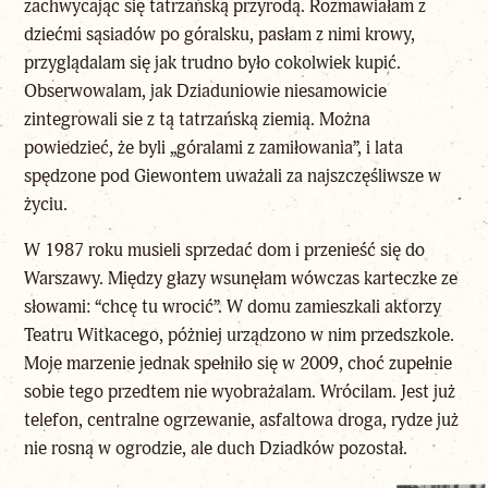
zachwycając się tatrzańską przyrodą. Rozmawiałam z
dziećmi sąsiadów po góralsku, pasłam z nimi krowy,
przyglądalam się jak trudno było cokolwiek kupić.
Obserwowalam, jak Dziaduniowie niesamowicie
zintegrowali sie z tą tatrzańską ziemią. Można
powiedzieć, że byli „góralami z zamiłowania”, i lata
spędzone pod Giewontem uważali za najszczęśliwsze w
życiu.
W 1987 roku musieli sprzedać dom i przenieść się do
Warszawy. Między głazy wsunęłam wówczas karteczke ze
słowami: “chcę tu wrocić”. W domu zamieszkali aktorzy
Teatru Witkacego, póżniej urządzono w nim przedszkole.
Moje marzenie jednak spełniło się w 2009, choć zupełnie
sobie tego przedtem nie wyobrażalam. Wrócilam. Jest już
telefon, centralne ogrzewanie, asfaltowa droga, rydze już
nie rosną w ogrodzie, ale duch Dziadków pozostał.