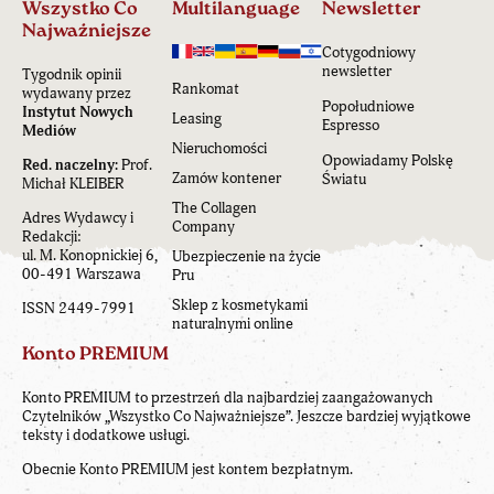
Wszystko Co
Multilanguage
Newsletter
Najważniejsze
Cotygodniowy
newsletter
Tygodnik opinii
Rankomat
wydawany przez
Popołudniowe
Instytut Nowych
Leasing
Espresso
Mediów
Nieruchomości
Opowiadamy Polskę
Red. naczelny:
Prof.
Zamów kontener
Światu
Michał KLEIBER
The Collagen
Adres Wydawcy i
Company
Redakcji:
ul. M. Konopnickiej 6,
Ubezpieczenie na życie
00-491 Warszawa
Pru
Sklep z kosmetykami
ISSN 2449-7991
naturalnymi online
Konto PREMIUM
Konto PREMIUM to przestrzeń dla najbardziej zaangażowanych
Czytelników „Wszystko Co Najważniejsze”. Jeszcze bardziej wyjątkowe
teksty i dodatkowe usługi.
Obecnie Konto PREMIUM jest kontem bezpłatnym.