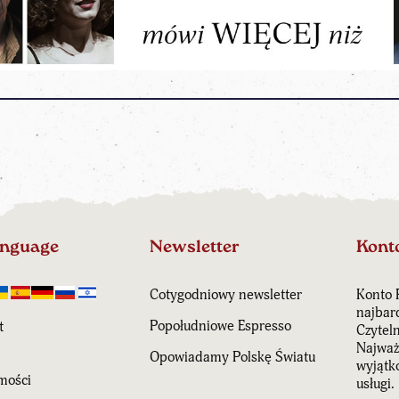
anguage
Newsletter
Kont
Cotygodniowy newsletter
Konto 
najbar
Popołudniowe Espresso
t
Czytel
Najważn
Opowiadamy Polskę Światu
wyjątk
mości
usługi.