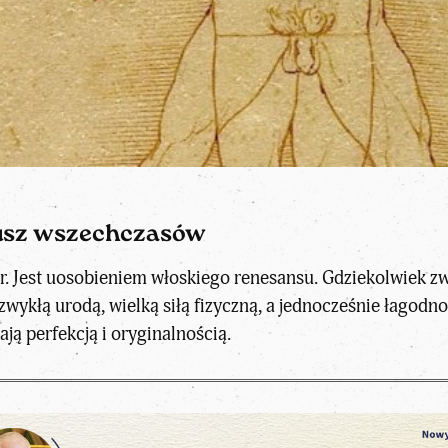
iusz wszechczasów
 r. Jest uosobieniem włoskiego renesansu. Gdziekolwiek z
ezwykłą urodą, wielką siłą fizyczną, a jednocześnie łagod
ją perfekcją i oryginalnością.