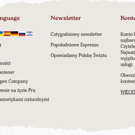
anguage
Newsletter
Kont
Cotygodniowy newsletter
Konto 
najbar
Popołudniowe Espresso
t
Czytel
Najważn
Opowiadamy Polskę Światu
wyjątk
mości
usługi.
ntener
Obecni
agen Company
kontem
enie na życie Pru
WIĘCE
kosmetykami naturalnymi