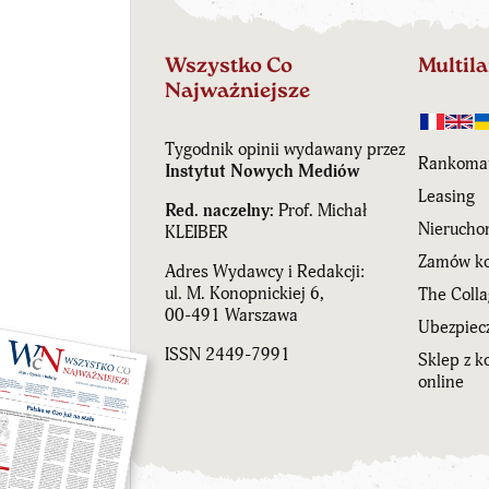
Wszystko Co
Multil
Najważniejsze
Tygodnik opinii wydawany przez
Rankoma
Instytut Nowych Mediów
Leasing
Red. naczelny:
Prof. Michał
Nierucho
KLEIBER
Zamów ko
Adres Wydawcy i Redakcji:
ul. M. Konopnickiej 6,
The Coll
00-491 Warszawa
Ubezpiecz
ISSN 2449-7991
Sklep z 
online