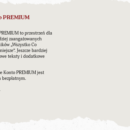
o PREMIUM
PREMIUM to przestrzeń dla
dziej zaangażowanych
ników „Wszystko Co
iejsze”. Jeszcze bardziej
owe teksty i dodatkowe
e Konto PREMIUM jest
 bezpłatnym.
J