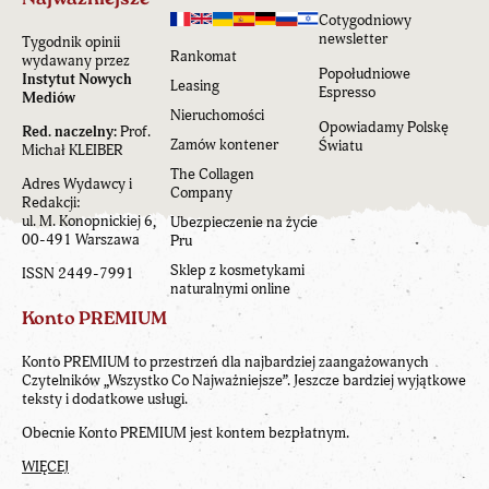
Cotygodniowy
newsletter
Tygodnik opinii
Rankomat
wydawany przez
Popołudniowe
Instytut Nowych
Leasing
Espresso
Mediów
Nieruchomości
Opowiadamy Polskę
Red. naczelny:
Prof.
Zamów kontener
Światu
Michał KLEIBER
The Collagen
Adres Wydawcy i
Company
Redakcji:
ul. M. Konopnickiej 6,
Ubezpieczenie na życie
00-491 Warszawa
Pru
Sklep z kosmetykami
ISSN 2449-7991
naturalnymi online
Konto PREMIUM
Konto PREMIUM to przestrzeń dla najbardziej zaangażowanych
Czytelników „Wszystko Co Najważniejsze”. Jeszcze bardziej wyjątkowe
teksty i dodatkowe usługi.
Obecnie Konto PREMIUM jest kontem bezpłatnym.
WIĘCEJ