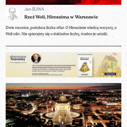
Jan ŚLIWA
Rzeź Woli, Hiroszima w Warszawie
Dwie rocznice, podobna liczba ofiar. O Hiroszimie wiedzą wszyscy, o
Woli nikt. Nie spierajmy się o dokładne liczby, trudno je ustalić.