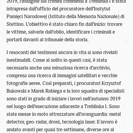
2019, l’indagine sui crimini commessi a Treblinka I è stata
intrapresa dall’ufficio del procuratore dell’Instytut
Pamięci Narodowej (Istituto della Memoria Nazionale) di
Stettino. L’obiettivo è stato chiaro fin dall’inizio: trovare
le vittime, salvarle dall’oblio, identificare i criminali e
portarli davanti al tribunale della storia.
I resoconti dei testimoni ancora in vita si sono rivelati
inestimabili. Come al solito in questi casi, è stata
necessaria anche una minuziosa ricerca d’archivio,
compresa una ricerca di immagini satellitari e vecchie
fotografie aeree. Così preparati, i procuratori Krzysztof
Bukowski e Marek Rabiega e la loro squadra di specialisti
sono stati in grado di iniziare i lavori nell’autunno 2019
nel luogo dell’esecuzione adiacente a Treblinka I. Sono
state messe in moto attrezzature all’avanguardia: metal
detector, geo-radar, droni, tecnologia laser. Il lavoro è
andato avanti per quasi tre settimane, diverse ore al