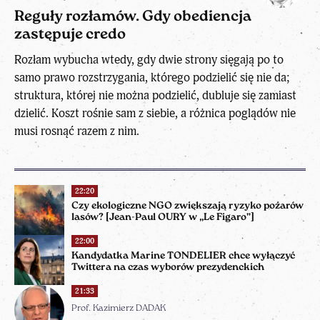
Reguły rozłamów. Gdy obediencja
zastępuje credo
Rozłam wybucha wtedy, gdy dwie strony sięgają po to
samo prawo rozstrzygania, którego podzielić się nie da;
struktura, której nie można podzielić, dubluje się zamiast
dzielić. Koszt rośnie sam z siebie, a różnica poglądów nie
musi rosnąć razem z nim.
22:20
Czy ekologiczne NGO zwiększają ryzyko pożarów
lasów? [Jean-Paul OURY w „Le Figaro”]
22:00
Kandydatka Marine TONDELIER chce wyłączyć
Twittera na czas wyborów prezydenckich
21:33
Prof. Kazimierz DADAK