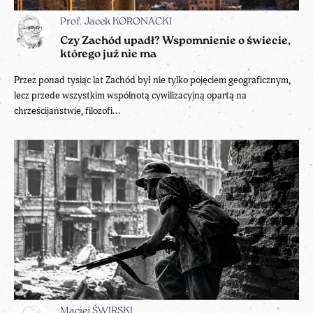
Prof. Jacek KORONACKI
Czy Zachód upadł? Wspomnienie o świecie,
którego już nie ma
Przez ponad tysiąc lat Zachód był nie tylko pojęciem geograficznym,
lecz przede wszystkim wspólnotą cywilizacyjną opartą na
chrześcijaństwie, filozofi...
Maciej ŚWIRSKI