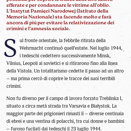
efferate e per condannare le vittime all’oblio.
L’Instytut Pamięci Narodowej (Istituto della
Memoria Nazionale) sta facendo molto e farà
ancora di più per evitare la relativizzazione dei
crimini e l’amnesia sociale.
S
ul fronte orientale, la febbrile ritirata della
Wehrmacht continuò quell’estate. Nel luglio 1944,
i tedeschi cedettero successivamente Minsk,
Vilnius, Leopoli ai sovietici e si ritirarono fino alla linea
della Vistola. Un totalitarismo cedette il passo ad un altro
– ma prima cercò di coprire le tracce dei suoi terribili
crimini.
Non fu diverso per il campo di lavoro forzato Treblinka I,
situato a circa metà strada tra Varsavia e Białystok. La
maggior parte dei prigionieri rimasti lì – diverse centinaia
di ebrei e una ventina di polacchi, tra cui donne e bambini
– furono fucilati dai tedeschi il 23 luglio 1944.