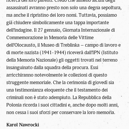
ricerca dei loro parenti. Credo che almeno alcuni degli
assassinati avranno presto non solo una degna sepoltura,
ma anche il ripristino dei loro nomi. Tuttavia, possiamo
già chiudere simbolicamente una tappa importante
dell’indagine. Il 27 gennaio, Giornata Internazionale di
Commemorazione in Memoria delle Vittime
dell’Olocausto, il Museo di Treblinka – campo di lavoro e
di morte nazista (1941-1944) riceverà dall’IPN (Istituto
della Memoria Nazionale) gli oggetti trovati nel terreno
insanguinato dalla squadra della procura. Essi
arricchiranno notevolmente le collezioni di questo
struggente memoriale. Che la cerimonia di giovedì sia
una testimonianza eloquente che il testamento dei
criminali non è stato adempiuto. La Repubblica della
Polonia ricorda i suoi cittadini e, anche dopo molti anni,
non cessa i suoi sforzi per conservare la loro memoria.
Karol Nawrocki