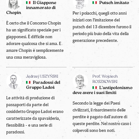
Il Giappone
Putsch imitato
innamorato di
Chopin
Per i polacchi, quegli otto anni
iniziati con l’imitazione del
È certo che il Concorso Chopin
putsch del 13 dicembre furono il
ha un significato speciale per i
periodo più buio della vita della
giapponesi. È difficile non
generazione precedente.
adorare qualcosa che si ama. E
amare Chopin è semplicemente
una cosa meravigliosa.
Jędrzej USZYŃSKI
Prof. Wojciech
ROSZKOWSKI
Paradossi del
Gruppo Ładoś
L'antipolonismo
deve avere i suoi limiti
Le attività di produzione di
Secondo la legge dei Paesi
passaporti da parte del
civilizzati, il risarcimento delle
cosiddetto Gruppo Ładoś erano
perdite è pagato dall'autore di
caratterizzate da spavalderia,
queste perdite. Nel nostro caso i
flessibilità - e una serie di
colpevoli sono ben noti.
paradossi.