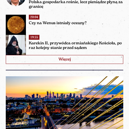
Polska gospodarka rośnie, lecz pieniądze płyną za
granicę
20:04
Czy na Wenus istniały oceany?
19:55
Karekin II, przywódca ormiańskiego Kościoła, po
raz kolejny stanie przed sądem
Więcej