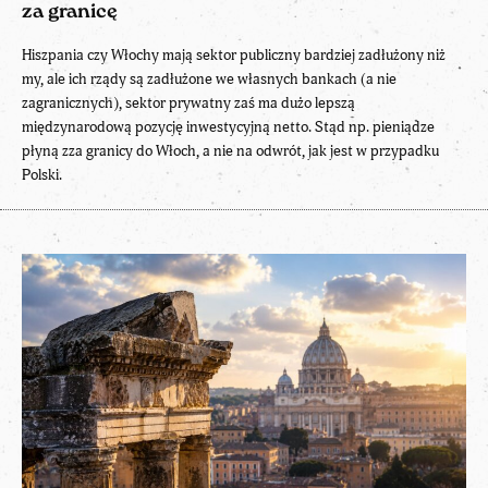
za granicę
Hiszpania czy Włochy mają sektor publiczny bardziej zadłużony niż
my, ale ich rządy są zadłużone we własnych bankach (a nie
zagranicznych), sektor prywatny zaś ma dużo lepszą
międzynarodową pozycję inwestycyjną netto. Stąd np. pieniądze
płyną zza granicy do Włoch, a nie na odwrót, jak jest w przypadku
Polski.