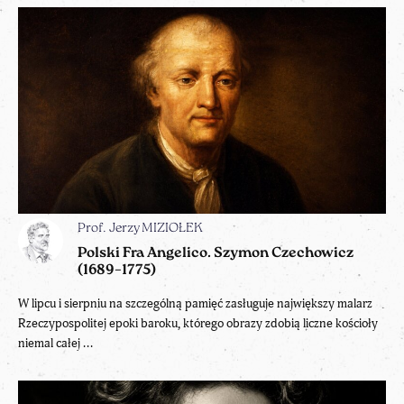
Prof. Jerzy MIZIOŁEK
Polski Fra Angelico. Szymon Czechowicz
(1689–1775)
W lipcu i sierpniu na szczególną pamięć zasługuje największy malarz
Rzeczypospolitej epoki baroku, którego obrazy zdobią liczne kościoły
niemal całej ...