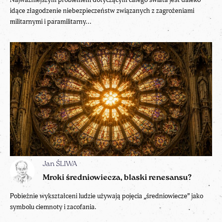
idące złagodzenie niebezpieczeństw związanych z zagrożeniami
militarnymi i paramilitarny...
Jan ŚLIWA
Mroki średniowiecza, blaski renesansu?
Pobieżnie wykształceni ludzie używają pojęcia „średniowiecze” jako
symbolu ciemnoty i zacofania.