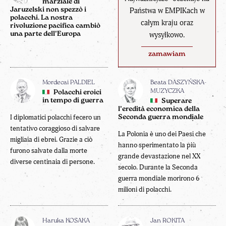
marziale di
Jaruzelski non spezzò i
Państwa w EMPIKach w
polacchi. La nostra
całym kraju oraz
rivoluzione pacifica cambiò
una parte dell’Europa
wysyłkowo.
zamawiam
Mordecai PALDIEL
Beata DASZYŃSKA-
MUZYCZKA
Polacchi eroici
in tempo di guerra
Superare
l’eredità economica della
I diplomatici polacchi fecero un
Seconda guerra mondiale
tentativo coraggioso di salvare
La Polonia è uno dei Paesi che
migliaia di ebrei. Grazie a ciò
hanno sperimentato la più
furono salvate dalla morte
grande devastazione nel XX
diverse centinaia di persone.
secolo. Durante la Seconda
guerra mondiale morirono 6
milioni di polacchi.
Haruka KOSAKA
Jan ROKITA