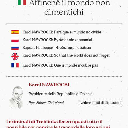
Affinché il mondo non
dimentichi
Karol NAWROCKI: Para que el mundo no olvide
Karol NAWROCKI: By świat nie zapomniał
Кароль Навроцки: Чтобы мир не забыл
Karol NAWROCKI: So that the world does not forget
Karol NAWROCKI: Que le monde n’oublie pas
Karol NAWROCKI
Presidente della Repubblica di Polonia.
Ryc. Fabien Clairefond
vedere i testi di altri autori
I criminali di Treblinka fecero quasi tutto il
possibile per coprire le tracce delle loro azioni