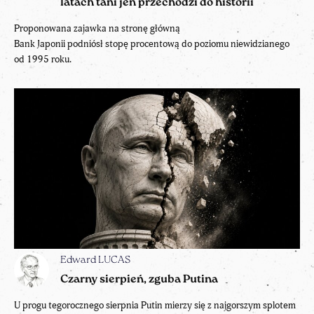
latach tani jen przechodzi do historii
Proponowana zajawka na stronę główną
Bank Japonii podniósł stopę procentową do poziomu niewidzianego
od 1995 roku.
Edward LUCAS
Czarny sierpień, zguba Putina
U progu tegorocznego sierpnia Putin mierzy się z najgorszym splotem