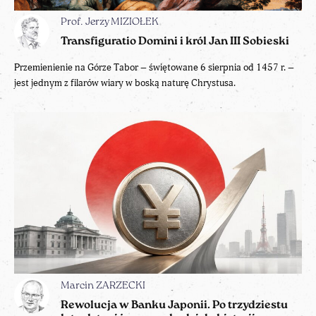
Prof. Jerzy MIZIOŁEK
Transfiguratio Domini i król Jan III Sobieski
Przemienienie na Górze Tabor – świętowane 6 sierpnia od 1457 r. –
jest jednym z filarów wiary w boską naturę Chrystusa.
Marcin ZARZECKI
Rewolucja w Banku Japonii. Po trzydziestu