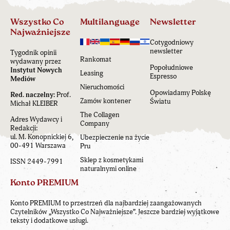
Wszystko Co
Multilanguage
Newsletter
Najważniejsze
Cotygodniowy
newsletter
Tygodnik opinii
Rankomat
wydawany przez
Popołudniowe
Instytut Nowych
Leasing
Espresso
Mediów
Nieruchomości
Opowiadamy Polskę
Red. naczelny:
Prof.
Zamów kontener
Światu
Michał KLEIBER
The Collagen
Adres Wydawcy i
Company
Redakcji:
ul. M. Konopnickiej 6,
Ubezpieczenie na życie
00-491 Warszawa
Pru
Sklep z kosmetykami
ISSN 2449-7991
naturalnymi online
Konto PREMIUM
Konto PREMIUM to przestrzeń dla najbardziej zaangażowanych
Czytelników „Wszystko Co Najważniejsze”. Jeszcze bardziej wyjątkowe
teksty i dodatkowe usługi.