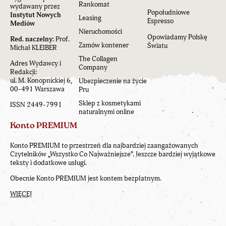
Rankomat
wydawany przez
Popołudniowe
Instytut Nowych
Leasing
Espresso
Mediów
Nieruchomości
Opowiadamy Polskę
Red. naczelny:
Prof.
Zamów kontener
Światu
Michał KLEIBER
The Collagen
Adres Wydawcy i
Company
Redakcji:
ul. M. Konopnickiej 6,
Ubezpieczenie na życie
00-491 Warszawa
Pru
Sklep z kosmetykami
ISSN 2449-7991
naturalnymi online
Konto PREMIUM
Konto PREMIUM to przestrzeń dla najbardziej zaangażowanych
Czytelników „Wszystko Co Najważniejsze”. Jeszcze bardziej wyjątkowe
teksty i dodatkowe usługi.
Obecnie Konto PREMIUM jest kontem bezpłatnym.
WIĘCEJ