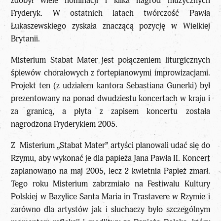
zdobył wiele nominacji i kilka nagród muzycznych
Fryderyk. W ostatnich latach twórczość Pawła
Łukaszewskiego zyskała znaczącą pozycję w Wielkiej
Brytanii.
Misterium Stabat Mater jest połączeniem liturgicznych
śpiewów chorałowych z fortepianowymi improwizacjami.
Projekt ten (z udziałem kantora Sebastiana Gunerki) był
prezentowany na ponad dwudziestu koncertach w kraju i
za granicą, a płyta z zapisem koncertu została
nagrodzona Fryderykiem 2005.
Z Misterium „Stabat Mater” artyści planowali udać się do
Rzymu, aby wykonać je dla papieża Jana Pawła II. Koncert
zaplanowano na maj 2005, lecz 2 kwietnia Papież zmarł.
Tego roku Misterium zabrzmiało na Festiwalu Kultury
Polskiej w Bazylice Santa Maria in Trastavere w Rzymie i
zarówno dla artystów jak i słuchaczy było szczególnym