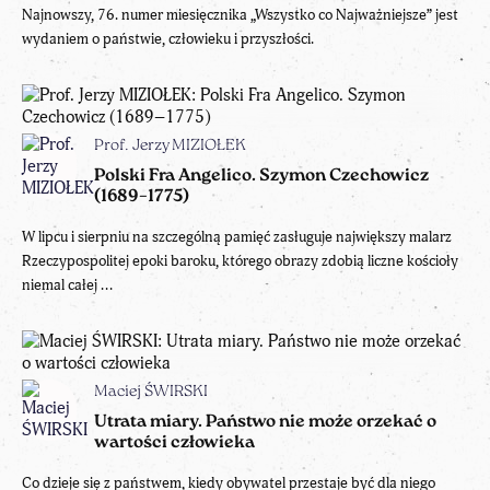
Najnowszy, 76. numer miesięcznika „Wszystko co Najważniejsze” jest
wydaniem o państwie, człowieku i przyszłości.
Prof. Jerzy MIZIOŁEK
Polski Fra Angelico. Szymon Czechowicz
(1689–1775)
W lipcu i sierpniu na szczególną pamięć zasługuje największy malarz
Rzeczypospolitej epoki baroku, którego obrazy zdobią liczne kościoły
niemal całej ...
Maciej ŚWIRSKI
Utrata miary. Państwo nie może orzekać o
wartości człowieka
Co dzieje się z państwem, kiedy obywatel przestaje być dla niego