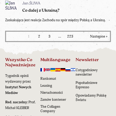
Jan ŚLIWA
Co dalej z Ukrainą?
Zaskakująca jest reakcja Zachodu na spór między Polską a Ukrainą.
1
2
3
…
223
Następne »
Wszystko Co
Multilanguage
Newsletter
Najważniejsze
Cotygodniowy
newsletter
Tygodnik opinii
Rankomat
wydawany przez
Popołudniowe
Leasing
Instytut Nowych
Espresso
Nieruchomości
Mediów
Opowiadamy Polskę
Zamów kontener
Światu
Red. naczelny:
Prof.
The Collagen
Michał KLEIBER
Company