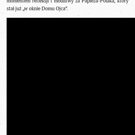
momentem refleksji i modlitwy za Papieża-Polaka, który
stał już „w oknie Domu Ojca”.