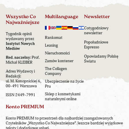
Wszystko Co
Multilanguage
Newsletter
Najważniejsze
Cotygodniowy
newsletter
Tygodnik opinii
Rankomat
wydawany przez
Popołudniowe
Instytut Nowych
Leasing
Espresso
Mediów
Nieruchomości
Opowiadamy Polskę
Red. naczelny:
Prof.
Zamów kontener
Światu
Michał KLEIBER
The Collagen
Adres Wydawcy i
Company
Redakcji:
ul. M. Konopnickiej 6,
Ubezpieczenie na życie
00-491 Warszawa
Pru
Sklep z kosmetykami
ISSN 2449-7991
naturalnymi online
Konto PREMIUM
Konto PREMIUM to przestrzeń dla najbardziej zaangażowanych
Czytelników „Wszystko Co Najważniejsze”. Jeszcze bardziej wyjątkowe
teksty i dodatkowe usługi.