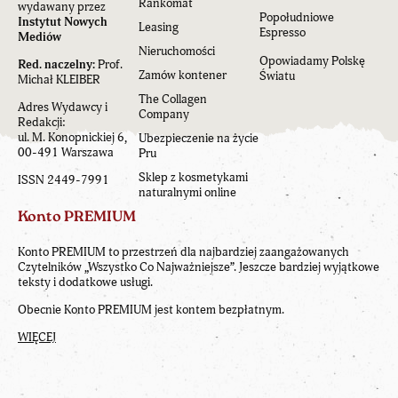
Rankomat
wydawany przez
Popołudniowe
Instytut Nowych
Leasing
Espresso
Mediów
Nieruchomości
Opowiadamy Polskę
Red. naczelny:
Prof.
Zamów kontener
Światu
Michał KLEIBER
The Collagen
Adres Wydawcy i
Company
Redakcji:
ul. M. Konopnickiej 6,
Ubezpieczenie na życie
00-491 Warszawa
Pru
Sklep z kosmetykami
ISSN 2449-7991
naturalnymi online
Konto PREMIUM
Konto PREMIUM to przestrzeń dla najbardziej zaangażowanych
Czytelników „Wszystko Co Najważniejsze”. Jeszcze bardziej wyjątkowe
teksty i dodatkowe usługi.
Obecnie Konto PREMIUM jest kontem bezpłatnym.
WIĘCEJ