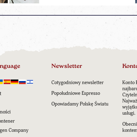
anguage
Newsletter
Kont
Cotygodniowy newsletter
Konto 
najbar
Popołudniowe Espresso
t
Czytel
Najważn
Opowiadamy Polskę Światu
wyjątk
mości
usługi.
ntener
Obecni
agen Company
kontem