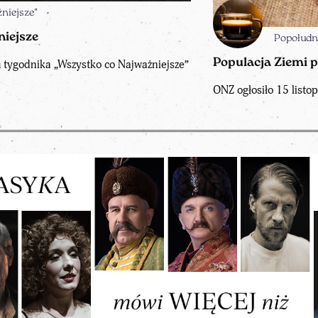
niejsze"
iejsze
Popołudn
Populacja Ziemi p
 tygodnika „Wszystko co Najważniejsze”
ONZ ogłosiło 15 list