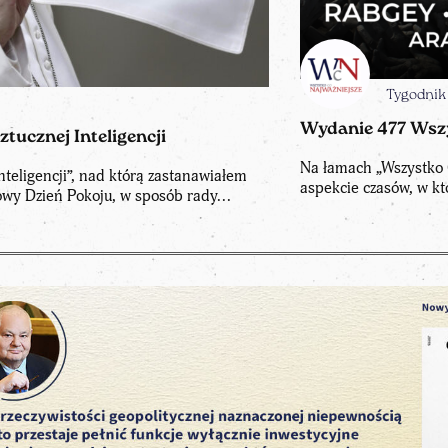
Tygodnik
Wydanie 477 Wszy
ztucznej Inteligencji
Na łamach „Wszystko 
nteligencji”, nad którą zastanawiałem
aspekcie czasów, w kt
owy Dzień Pokoju, w sposób rady...