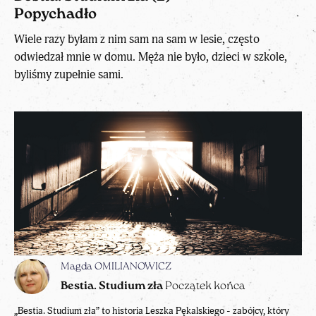
Popychadło
Wiele razy byłam z nim sam na sam w lesie, często
odwiedzał mnie w domu. Męża nie było, dzieci w szkole,
byliśmy zupełnie sami.
Magda OMILIANOWICZ
Bestia. Studium zła
Początek końca
„Bestia. Studium zła” to historia Leszka Pękalskiego - zabójcy, który