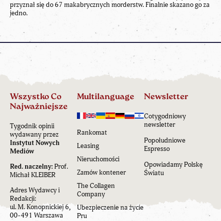
przyznał się do 67 makabrycznych morderstw. Finalnie skazano go za
jedno.
Wszystko Co
Multilanguage
Newsletter
Najważniejsze
Cotygodniowy
newsletter
Tygodnik opinii
Rankomat
wydawany przez
Popołudniowe
Instytut Nowych
Leasing
Espresso
Mediów
Nieruchomości
Opowiadamy Polskę
Red. naczelny:
Prof.
Zamów kontener
Światu
Michał KLEIBER
The Collagen
Adres Wydawcy i
Company
Redakcji:
ul. M. Konopnickiej 6,
Ubezpieczenie na życie
00-491 Warszawa
Pru