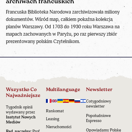
archiwach francuskich
Francuska Biblioteka Narodowa zarchiwizowała miliony
dokumentów. Wśród map, całkiem pokaźna kolekcja
planów Warszawy. Od 1703 do 1930 roku Warszawa na
mapach zachowanych w Paryżu, po raz pierwszy zbiór
prezentowany polskim Czytelnikom.
Wszystko Co
Multilanguage
Newsletter
Najważniejsze
Cotygodniowy
newsletter
Tygodnik opinii
Rankomat
wydawany przez
Popołudniowe
Instytut Nowych
Leasing
Espresso
Mediów
Nieruchomości
Opowiadamy Polskę
Red. naczelny:
Prof.