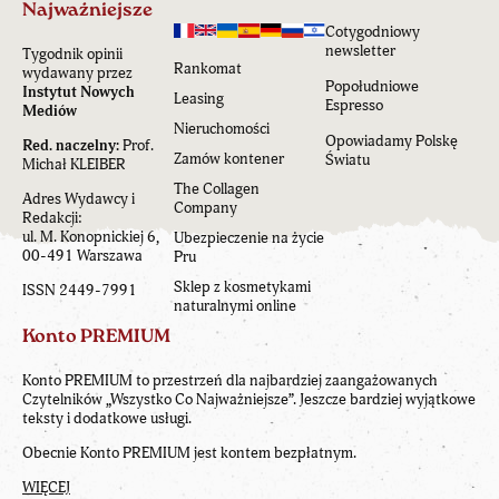
Najważniejsze
Cotygodniowy
newsletter
Tygodnik opinii
Rankomat
wydawany przez
Popołudniowe
Instytut Nowych
Leasing
Espresso
Mediów
Nieruchomości
Opowiadamy Polskę
Red. naczelny:
Prof.
Zamów kontener
Światu
Michał KLEIBER
The Collagen
Adres Wydawcy i
Company
Redakcji:
ul. M. Konopnickiej 6,
Ubezpieczenie na życie
00-491 Warszawa
Pru
Sklep z kosmetykami
ISSN 2449-7991
naturalnymi online
Konto PREMIUM
Konto PREMIUM to przestrzeń dla najbardziej zaangażowanych
Czytelników „Wszystko Co Najważniejsze”. Jeszcze bardziej wyjątkowe
teksty i dodatkowe usługi.
Obecnie Konto PREMIUM jest kontem bezpłatnym.
WIĘCEJ