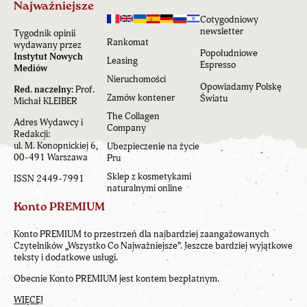
Najważniejsze
Cotygodniowy
newsletter
Tygodnik opinii
Rankomat
wydawany przez
Popołudniowe
Instytut Nowych
Leasing
Espresso
Mediów
Nieruchomości
Opowiadamy Polskę
Red. naczelny:
Prof.
Zamów kontener
Światu
Michał KLEIBER
The Collagen
Adres Wydawcy i
Company
Redakcji:
ul. M. Konopnickiej 6,
Ubezpieczenie na życie
00-491 Warszawa
Pru
Sklep z kosmetykami
ISSN 2449-7991
naturalnymi online
Konto PREMIUM
Konto PREMIUM to przestrzeń dla najbardziej zaangażowanych
Czytelników „Wszystko Co Najważniejsze”. Jeszcze bardziej wyjątkowe
teksty i dodatkowe usługi.
Obecnie Konto PREMIUM jest kontem bezpłatnym.
WIĘCEJ