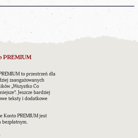
o PREMIUM
PREMIUM to przestrzeń dla
dziej zaangażowanych
ników „Wszystko Co
iejsze”. Jeszcze bardziej
owe teksty i dodatkowe
e Konto PREMIUM jest
 bezpłatnym.
J