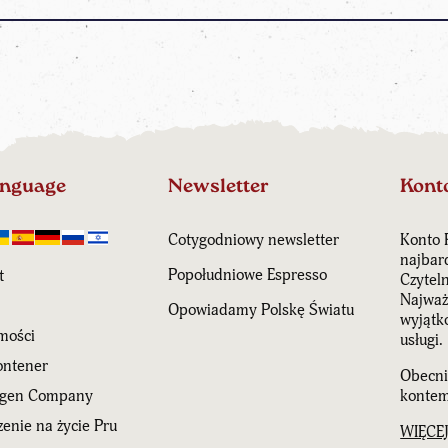
anguage
Newsletter
Kont
Cotygodniowy newsletter
Konto 
najbar
Popołudniowe Espresso
t
Czytel
Najważn
Opowiadamy Polskę Światu
wyjątk
mości
usługi.
ntener
Obecni
agen Company
kontem
enie na życie Pru
WIĘCE