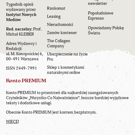
newsletter
Tygodnik opinii
Rankomat
wydawany przez
Popołudniowe
Instytut Nowych
Leasing
Espresso
Mediów
Nieruchomości
Opowiadamy Polskę
Red. naczelny:
Prof.
Zamów kontener
Światu
Michał KLEIBER
The Collagen
Adres Wydawcy i
Company
Redakcji:
ul. M. Konopnickiej 6,
Ubezpieczenie na życie
00-491 Warszawa
Pru
Sklep z kosmetykami
ISSN 2449-7991
naturalnymi online
Konto PREMIUM
Konto PREMIUM to przestrzeń dla najbardziej zaangażowanych
Czytelników „Wszystko Co Najważniejsze”. Jeszcze bardziej wyjątkowe
teksty i dodatkowe usługi.
Obecnie Konto PREMIUM jest kontem bezpłatnym.
WIĘCEJ