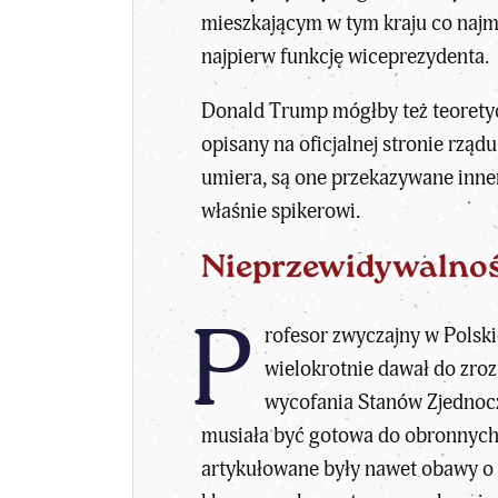
mieszkającym w tym kraju co najm
najpierw funkcję wiceprezydenta.
Donald Trump mógłby też teoretycz
opisany na oficjalnej stronie rzą
umiera, są one przekazywane inne
właśnie spikerowi.
Nieprzewidywalnoś
P
rofesor zwyczajny w Polsk
wielokrotnie dawał do zroz
wycofania Stanów Zjednocz
musiała być gotowa do obronnych 
artykułowane były nawet obawy o w