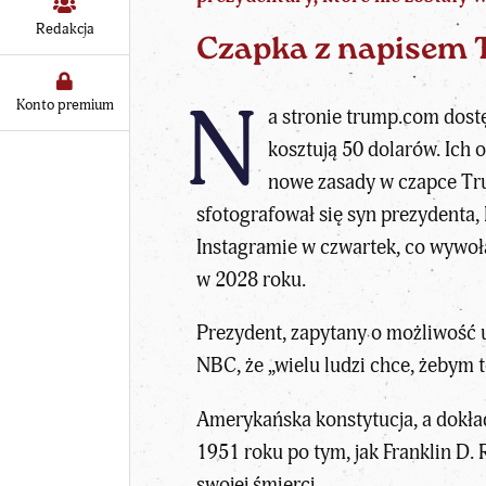
Redakcja
Czapka z napisem
N
Konto premium
a stronie trump.com dost
kosztują 50 dolarów. Ich 
nowe zasady w czapce Tr
sfotografował się syn prezydenta,
Instagramie w czwartek, co wywoła
w 2028 roku.
Prezydent, zapytany o możliwość u
NBC, że „wielu ludzi chce, żebym to
Amerykańska konstytucja, a dokład
1951 roku po tym, jak Franklin D.
swojej śmierci.