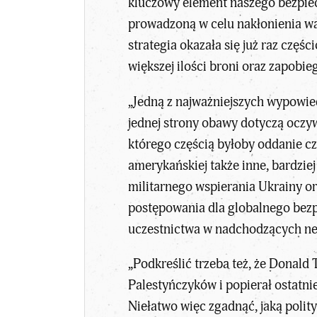
kluczowy element naszego bezpiec
prowadzoną w celu nakłonienia wa
strategia okazała się już raz czę
większej ilości broni oraz zapob
„Jedną z najważniejszych wypowied
jednej strony obawy dotyczą oczy
którego częścią byłoby oddanie cz
amerykańskiej także inne, bardzie
militarnego wspierania Ukrainy o
postępowania dla globalnego bezp
uczestnictwa w nadchodzących neg
„Podkreślić trzeba też, że Donald
Palestyńczyków i popierał ostatnie
Niełatwo więc zgadnąć, jaką polit