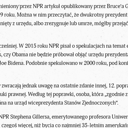
ymieniony przez NPR artykuł opublikowany przez Bruce’a
 roku. Można w nim przeczytać, że dwukrotny prezydent m
nięty z urzędu, albo zrezygnuje lub umrze, mógłby przeją
ześniej. W 2015 roku NPR pisał o spekulacjach na temat 
 czy Obama nie będzie próbował objąć urzędu prezydenta p
oe Bidena. Podobnie spekulowano w 2000 roku, pod koniec
 zwracają jednak uwagę na ostatnie zdanie innej, 12. popr
ki prawnej. Według tej poprawki, osoba, która „zgodnie 
ana na urząd wiceprezydenta Stanów Zjednoczonych”.
PR Stephena Gillersa, emerytowanego profesora Uniwersy
 czegoś więcej, niż bycia co najmniej 35-letnim amery