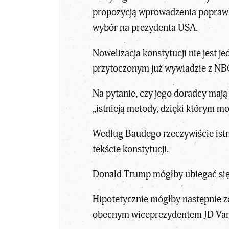
propozycją wprowadzenia poprawki
wybór na prezydenta USA.
Nowelizacja konstytucji nie jes
przytoczonym już wywiadzie z N
Na pytanie, czy jego doradcy mają
„istnieją metody, dzięki którym m
Według Baudego rzeczywiście istn
tekście konstytucji.
Donald Trump mógłby ubiegać się
Hipotetycznie mógłby następnie z
obecnym wiceprezydentem JD Vanc