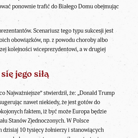
bować ponownie trafić do Białego Domu obejmując
ezentantów. Scenariusz tego typu sukcesji jest
swoich obowiązków, np. z powodu choroby albo
j kolejności wiceprezydentowi, a w drugiej
ę jego siłą
co Najważniejsze”
stwierdził, że: „Donald Trump
sugerując nawet niekiedy, że jest gotów do
okojonych faktem, iż być może Europa będzie
ziału Stanów Zjednoczonych. W Polsce
dzisiaj 10 tysięcy żołnierzy i stanowiących