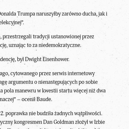
 Donalda Trumpa naruszyłby zarówno ducha, jak i
elekcyjnej”.
 przestrzegali tradycji ustanowionej przez
cję, uznając to za niedemokratyczne.
dencję, był Dwight Eisenhower.
ago, cytowanego przez serwis internetowy
wagę argumentu o nienastępujących po sobie
pola manewru w kwestii startu więcej niż dwa
inaczej” – ocenił Baude.
 22. poprawka nie budziła żadnych wątpliwości.
yczny kongresmen Dan Goldman złożył w Izbie