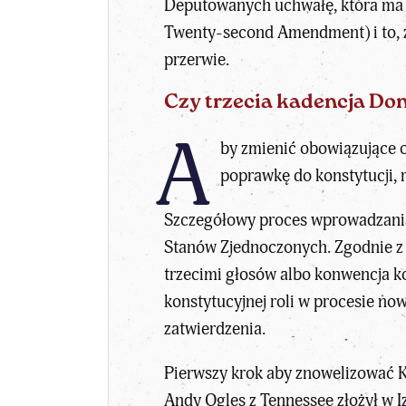
Deputowanych uchwałę, która ma po
Twenty-second Amendment) i to, ż
przerwie.
Czy trzecia kadencja Do
A
by zmienić obowiązujące o
poprawkę do konstytucji, 
Szczegółowy proces wprowadzania 
Stanów Zjednoczonych. Zgodnie z
trzecimi głosów albo konwencja k
konstytucyjnej roli w procesie now
zatwierdzenia.
Pierwszy krok aby znowelizować K
Andy Ogles z Tennessee złożył w I