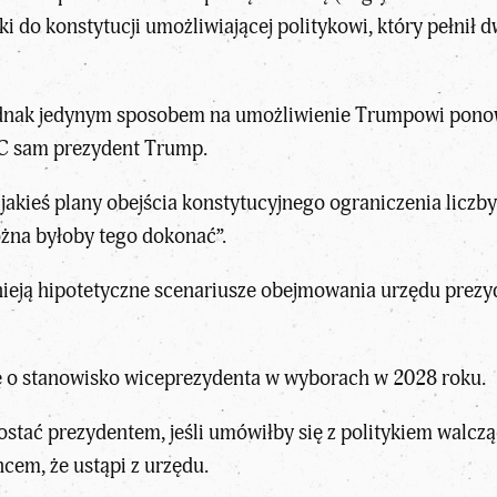
 do konstytucji umożliwiającej politykowi, który pełnił 
t jednak jedynym sposobem na umożliwienie Trumpowi pon
BC sam prezydent Trump.
 jakieś plany obejścia konstytucyjnego ograniczenia liczb
ożna byłoby tego dokonać”.
ieją hipotetyczne scenariusze obejmowania urzędu prezyde
 o stanowisko wiceprezydenta w wyborach w 2028 roku.
ostać prezydentem, jeśli umówiłby się z politykiem walc
em, że ustąpi z urzędu.