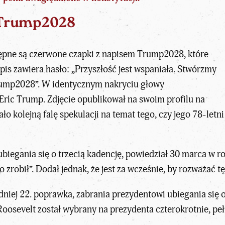
 Trump2028
ępne są czerwone czapki z napisem Trump2028, które
opis zawiera hasło: „Przyszłość jest wspaniała. Stwórzmy
ump2028”. W identycznym nakryciu głowy
 Eric Trump. Zdjęcie opublikował na swoim profilu na
ło kolejną falę spekulacji na temat tego, czy jego 78-let
biegania się o trzecią kadencję, powiedział 30 marca w ro
 zrobił”. Dodał jednak, że jest za wcześnie, by rozważać tę
niej 22. poprawka, zabrania prezydentowi ubiegania się 
 Roosevelt został wybrany na prezydenta czterokrotnie, pe