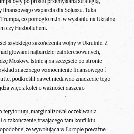
mpa były po prostu przemyślaną strategią,
y finansowego wsparcia dla Sojuszu. Taka
ej Trumpa, co pomogło m.in. w wysłaniu na Ukrainę
sem czy Hezbollahem.
ści szybkiego zakończenia wojny w Ukrainie. Z
nad głowami najbardziej zainteresowanych,
zę Moskwy. Istnieją na szczęście po stronie
 przykład znacznego wzmocnienie finansowego i
utte, podkreślił nawet niedawno znaczenie tego
dza więc z kolei o ważności naszego
go terytorium, marginalizował oczekiwania
ał o zakończenie trwającego tam konfliktu.
awdopodobne, że wywołująca w Europie poważne