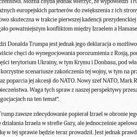
zeństwa. Można chyba jednak wierzyć, że wypowiedzi Tru
żnych europejskich partnerów do zwiększenia z ich stron
ściowo skuteczna w trakcie pierwszej kadencji prezydencki
iegało poważniejszym konfliktom między Izraelem a Hama
zi Donalda Trumpa jest jednak jego deklaracja o możliwo
wiście chęci do wynegocjowania porozumienia z Rosją, po
ęści terytorium Ukrainy, w tym Krymu i Donbasu, pod wład
j korzystne scenariusze zakończenia tej wojny, w tym na
raz poparcia jej akcesji do NATO. Nowy szef NATO, Mark R
ieczeństwa. Waga tych spraw z naszej perspektywy przesą
ocjacjach na ten temat”.
 Trump zawsze zdecydowanie popierał Izrael w obronie je
 działania Izraela w strefie Gazy, ale jednocześnie apelow
ykę w tej sprawie będzie teraz prowadził. Jest jednak pr