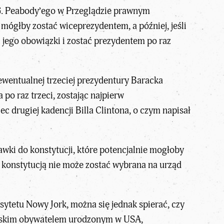
 G. Peabody’ego w Przeglądzie prawnym
ógłby zostać wiceprezydentem, a później, jeśli
ć jego obowiązki i zostać prezydentem po raz
ewentualnej trzeciej prezydentury Baracka
o raz trzeci, zostając najpierw
 drugiej kadencji Billa Clintona, o czym napisał
awki do konstytucji, które potencjalnie mogłoby
z konstytucją nie może zostać wybrana na urząd
tetu Nowy Jork, można się jednak spierać, czy
kańskim obywatelem urodzonym w USA,