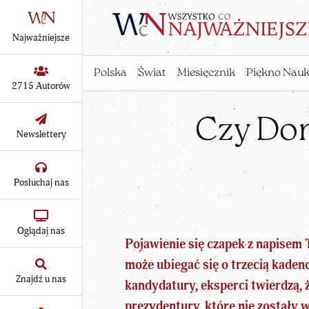
Najważniejsze
Polska
Świat
Miesięcznik
Piękno Nauk
2715 Autorów
Czy Don
Newslettery
Posłuchaj nas
Oglądaj nas
Pojawienie się czapek z napise
może ubiegać się o trzecią kaden
Znajdź u nas
kandydatury, eksperci twierdzą, ż
prezydentury, które nie zostały 