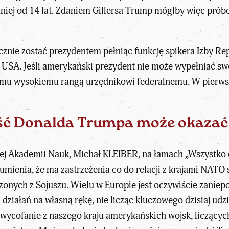
niej od 14 lat. Zdaniem Gillersa Trump mógłby więc pró
nie zostać prezydentem pełniąc funkcję spikera Izby Repr
du USA. Jeśli amerykański prezydent nie może wypełniać 
mu wysokiemu rangą urzędnikowi federalnemu. W pierwsze
ć Donalda Trumpa może okazać si
iej Akademii Nauk,
Michał KLEIBER
, na łamach
„Wszystko 
umienia, że ma zastrzeżenia co do relacji z krajami NATO 
onych z Sojuszu. Wielu w Europie jest oczywiście zaniep
działań na własną rękę, nie licząc kluczowego dzisiaj ud
ycofanie z naszego kraju amerykańskich wojsk, liczących 