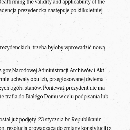
ffirming the validity and applicability of the
dencja prezydencka następuje po kilkuletniej
 prezydenckich, trzeba byłoby wprowadzić nową
s.gov Narodowej Administracji Archiwów i Akt
mie uchwały obu izb, przegłosowanej dwiema
czych ogółu stanów. Ponieważ prezydent nie ma
nie trafia do Białego Domu w celu podpisania lub
ał już podjęty. 23 stycznia br. Republikanin
on, rezolucja prowadząca do zmiany konstytucji) z