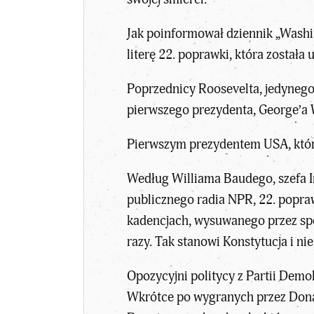
Jak poinformował dziennik „Washin
literę 22. poprawki, która został
Poprzednicy Roosevelta, jedynego 
pierwszego prezydenta, George’a W
Pierwszym prezydentem USA, które
Według Williama Baudego, szefa I
publicznego radia NPR, 22. popra
kadencjach, wysuwanego przez sp
razy. Tak stanowi Konstytucja i ni
Opozycyjni politycy z Partii Demo
Wkrótce po wygranych przez Dona