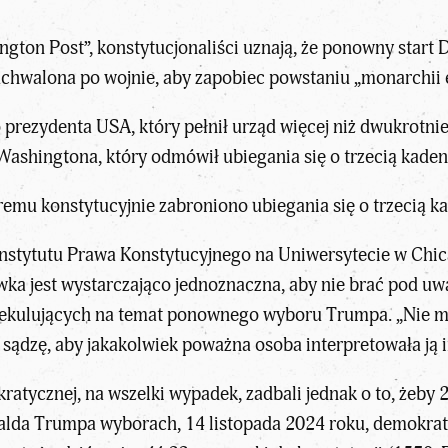
gton Post”, konstytucjonaliści uznają, że ponowny start
a uchwalona po wojnie, aby zapobiec powstaniu „monarchii 
prezydenta USA, który pełnił urząd więcej niż dwukrotnie,
ashingtona, który odmówił ubiegania się o trzecią kaden
mu konstytucyjnie zabroniono ubiegania się o trzecią ka
nstytutu Prawa Konstytucyjnego na Uniwersytecie w Chic
wka jest wystarczająco jednoznaczna, aby nie brać pod u
ekulujących na temat ponownego wyboru Trumpa. „Nie ma 
e sądzę, aby jakakolwiek poważna osoba interpretowała ją 
kratycznej, na wszelki wypadek, zadbali jednak o to, żeby
lda Trumpa wyborach, 14 listopada 2024 roku, demokrat