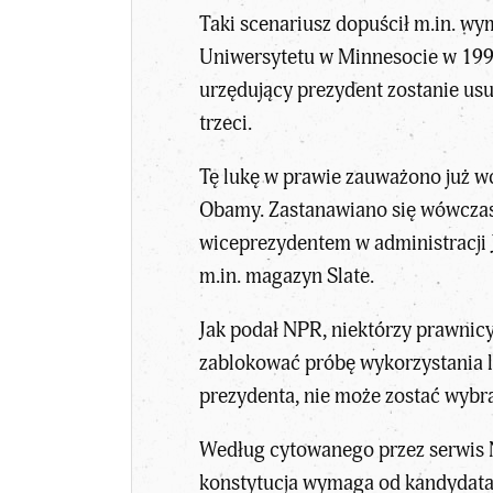
Taki scenariusz dopuścił m.in. w
Uniwersytetu w Minnesocie w 1999
urzędujący prezydent zostanie usu
trzeci.
Tę lukę w prawie zauważono już wc
Obamy. Zastanawiano się wówczas,
wiceprezydentem w administracji J
m.in. magazyn Slate.
Jak podał NPR, niektórzy prawnicy
zablokować próbę wykorzystania lu
prezydenta, nie może zostać wybr
Według cytowanego przez serwis N
konstytucja wymaga od kandydata