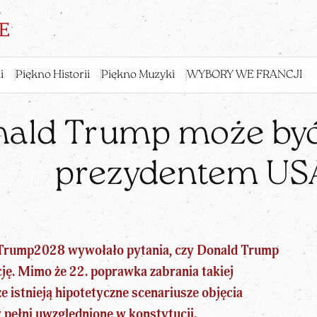
i
Piękno Historii
Piękno Muzyki
WYBORY WE FRANCJI
ald Trump może być 
prezydentem US
m Trump2028 wywołało pytania, czy Donald Trump
cję. Mimo że 22. poprawka zabrania takiej
e istnieją hipotetyczne scenariusze objęcia
w pełni uwzględnione w konstytucji.