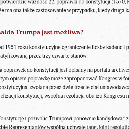
twierdzić ważność 22. poprawki do konstytucji (1570, Rea
e ma ona także zastosowanie w przypadku, kiedy druga ka
nalda Trumpa jest możliwa?
d 1951 roku konstytucyjne ograniczenie liczby kadencji
ratyfikowaną przez trzy czwarte stanów.
poprawek do konstytucji jest opisany na portalu archive
 tym opisem poprawkę może zaproponować Kongres w for
onstytucyjna, zwołana przez dwie trzecie ciał ustawodaw
elizacji konstytucji, wspólna rezolucja obu izb Kongresu 
onstytucję i pozwolić Trumpowi ponownie kandydować zost
zbie Reprezentantów wspólną uchwałę (ang. joint resoluti