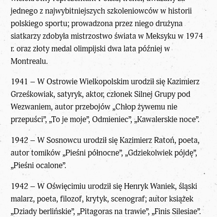
jednego z najwybitniejszych szkoleniowców w historii
polskiego sportu; prowadzona przez niego drużyna
siatkarzy zdobyła mistrzostwo świata w Meksyku w 1974
r. oraz złoty medal olimpijski dwa lata później w
Montrealu.
1941 – W Ostrowie Wielkopolskim urodził się Kazimierz
Grześkowiak, satyryk, aktor, członek Silnej Grupy pod
Wezwaniem, autor przebojów „Chłop żywemu nie
przepuści”, „To je moje”, Odmieniec”, „Kawalerskie noce”.
1942 – W Sosnowcu urodził się Kazimierz Ratoń, poeta,
autor tomików „Pieśni północne”, „Gdziekolwiek pójdę”,
„Pieśni ocalone”.
1942 – W Oświęcimiu urodził się Henryk Waniek, śląski
malarz, poeta, filozof, krytyk, scenograf; autor książek
„Dziady berlińskie”, „Pitagoras na trawie”, „Finis Silesiae”.