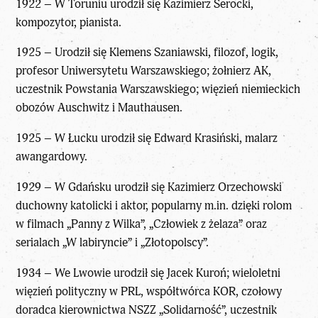
1922 – W Toruniu urodził się Kazimierz Serocki,
kompozytor, pianista.
1925 – Urodził się Klemens Szaniawski, filozof, logik,
profesor Uniwersytetu Warszawskiego; żołnierz AK,
uczestnik Powstania Warszawskiego; więzień niemieckich
obozów Auschwitz i Mauthausen.
1925 – W Łucku urodził się Edward Krasiński, malarz
awangardowy.
1929 – W Gdańsku urodził się Kazimierz Orzechowski
duchowny katolicki i aktor, popularny m.in. dzięki rolom
w filmach „Panny z Wilka”, „Człowiek z żelaza” oraz
serialach „W labiryncie” i „Złotopolscy”.
1934 – We Lwowie urodził się Jacek Kuroń; wieloletni
więzień polityczny w PRL, współtwórca KOR, czołowy
doradca kierownictwa NSZZ „Solidarność”, uczestnik