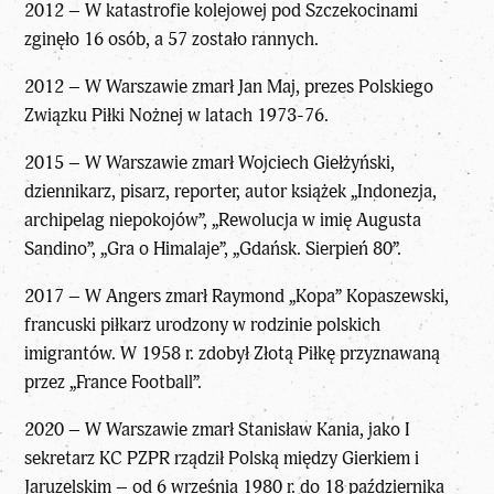
2012 – W katastrofie kolejowej pod Szczekocinami
zginęło 16 osób, a 57 zostało rannych.
2012 – W Warszawie zmarł Jan Maj, prezes Polskiego
Związku Piłki Nożnej w latach 1973-76.
2015 – W Warszawie zmarł Wojciech Giełżyński,
dziennikarz, pisarz, reporter, autor książek „Indonezja,
archipelag niepokojów”, „Rewolucja w imię Augusta
Sandino”, „Gra o Himalaje”, „Gdańsk. Sierpień 80”.
2017 – W Angers zmarł Raymond „Kopa” Kopaszewski,
francuski piłkarz urodzony w rodzinie polskich
imigrantów. W 1958 r. zdobył Złotą Piłkę przyznawaną
przez „France Football”.
2020 – W Warszawie zmarł Stanisław Kania, jako I
sekretarz KC PZPR rządził Polską między Gierkiem i
Jaruzelskim – od 6 września 1980 r. do 18 października