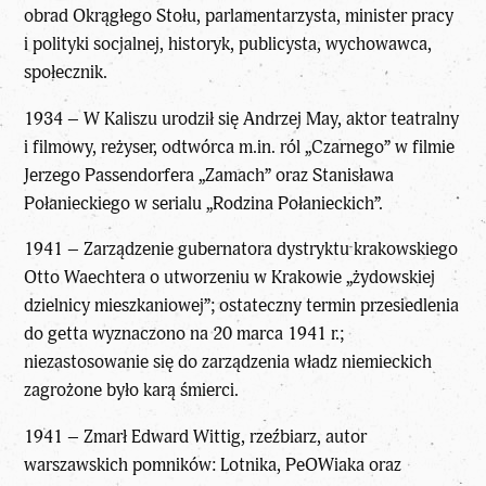
obrad Okrągłego Stołu, parlamentarzysta, minister pracy
i polityki socjalnej, historyk, publicysta, wychowawca,
społecznik.
1934 – W Kaliszu urodził się Andrzej May, aktor teatralny
i filmowy, reżyser, odtwórca m.in. ról „Czarnego” w filmie
Jerzego Passendorfera „Zamach” oraz Stanisława
Połanieckiego w serialu „Rodzina Połanieckich”.
1941 – Zarządzenie gubernatora dystryktu krakowskiego
Otto Waechtera o utworzeniu w Krakowie „żydowskiej
dzielnicy mieszkaniowej”; ostateczny termin przesiedlenia
do getta wyznaczono na 20 marca 1941 r.;
niezastosowanie się do zarządzenia władz niemieckich
zagrożone było karą śmierci.
1941 – Zmarł Edward Wittig, rzeźbiarz, autor
warszawskich pomników: Lotnika, PeOWiaka oraz