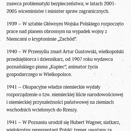
znawca problematyki bezpieczeństwa; w latach 2001-
2005 wiceminister i minister spraw zagranicznych.
1939 – W sztabie Głównym Wojska Polskiego rozpoczęto
prace nad planem obronnym na wypadek wojny z
Niemcami o kryptonimie „Zachód”.
1940 – W Przemyślu zmarł Artur Gustowski, wielkopolski
przedsiębiorca i dziennikarz, od 1907 roku wydawca
poznańskiego pisma „Kupiec”, animator życia
gospodarczego w Wielkopolsce.
1941 – Okupacyjne władze niemieckie wydały
rozporządzenie o tzw. niemieckiej liście narodowościowej
i niemieckiej przynależności państwowej na ziemiach
wschodnich wcielonych do Rzeszy.
1941 – W Poznaniu urodził się Hubert Wagner, siatkarz,
wielokrotny reprezentant Polski; trener, uważany za