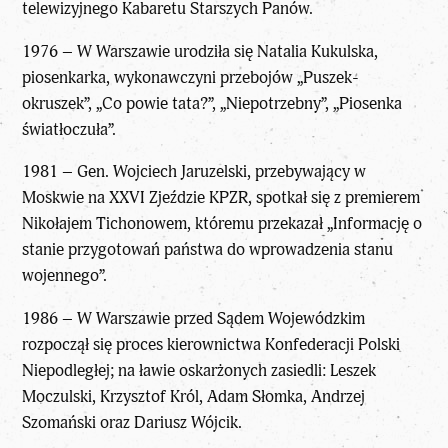
telewizyjnego Kabaretu Starszych Panów.
1976 – W Warszawie urodziła się Natalia Kukulska,
piosenkarka, wykonawczyni przebojów „Puszek-
okruszek”, „Co powie tata?”, „Niepotrzebny”, „Piosenka
światłoczuła”.
1981 – Gen. Wojciech Jaruzelski, przebywający w
Moskwie na XXVI Zjeździe KPZR, spotkał się z premierem
Nikołajem Tichonowem, któremu przekazał „Informację o
stanie przygotowań państwa do wprowadzenia stanu
wojennego”.
1986 – W Warszawie przed Sądem Wojewódzkim
rozpoczął się proces kierownictwa Konfederacji Polski
Niepodległej; na ławie oskarżonych zasiedli: Leszek
Moczulski, Krzysztof Król, Adam Słomka, Andrzej
Szomański oraz Dariusz Wójcik.