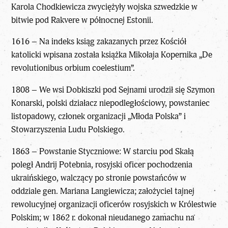
Karola Chodkiewicza zwyciężyły wojska szwedzkie w
bitwie pod Rakvere w północnej Estonii.
1616 – Na indeks ksiąg zakazanych przez Kościół
katolicki wpisana została książka Mikołaja Kopernika „De
revolutionibus orbium coelestium”.
1808 – We wsi Dobkiszki pod Sejnami urodził się Szymon
Konarski, polski działacz niepodległościowy, powstaniec
listopadowy, członek organizacji „Młoda Polska” i
Stowarzyszenia Ludu Polskiego.
1863 – Powstanie Styczniowe: W starciu pod Skałą
poległ Andrij Potebnia, rosyjski oficer pochodzenia
ukraińskiego, walczący po stronie powstańców w
oddziale gen. Mariana Langiewicza; założyciel tajnej
rewolucyjnej organizacji oficerów rosyjskich w Królestwie
Polskim; w 1862 r. dokonał nieudanego zamachu na