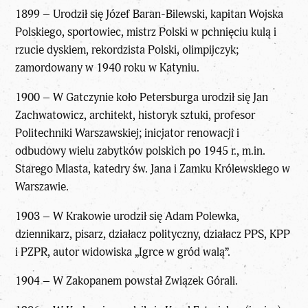
1899 – Urodził się Józef Baran-Bilewski, kapitan Wojska
Polskiego, sportowiec, mistrz Polski w pchnięciu kulą i
rzucie dyskiem, rekordzista Polski, olimpijczyk;
zamordowany w 1940 roku w Katyniu.
1900 – W Gatczynie koło Petersburga urodził się Jan
Zachwatowicz, architekt, historyk sztuki, profesor
Politechniki Warszawskiej; inicjator renowacji i
odbudowy wielu zabytków polskich po 1945 r., m.in.
Starego Miasta, katedry św. Jana i Zamku Królewskiego w
Warszawie.
1903 – W Krakowie urodził się Adam Polewka,
dziennikarz, pisarz, działacz polityczny, działacz PPS, KPP
i PZPR, autor widowiska „Igrce w gród walą”.
1904 – W Zakopanem powstał Związek Górali.