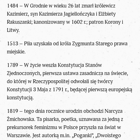
1484 – W Grodnie w wieku 26 lat zmarł królewicz
Kazimierz, syn Kazimierza Jagiellończyka i Elżbiety
Rakuszanki; kanonizowany w 1602 r.; patron Korony i
Litwy.
1513 – Piła uzyskała od króla Zygmunta Starego prawa
miejskie.
1789 – W życie weszła Konstytucja Stanów
Zjednoczonych, pierwsza ustawa zasadnicza na świecie,
do której w Rzeczypospolitej odwołali się twórcy
Konstytucji 3 Maja z 1791 r., będącej pierwszą europejską
konstytucją.
1819 – tego dnia rocznice urodzin obchodzi Narcyza
Żmichowska. Ta pisarka, poetka, uznawana za jedną z
prekursorek feminizmu w Polsce przyszła na świat w
Warszawie. Jest autorką m.in. „Poganki”, „Dwoistego