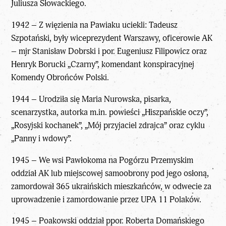
Juliusza Słowackiego.
1942 – Z więzienia na Pawiaku uciekli: Tadeusz
Szpotański, były wiceprezydent Warszawy, oficerowie AK
– mjr Stanisław Dobrski i por. Eugeniusz Filipowicz oraz
Henryk Borucki „Czarny”, komendant konspiracyjnej
Komendy Obrońców Polski.
1944 – Urodziła się Maria Nurowska, pisarka,
scenarzystka, autorka m.in. powieści „Hiszpańskie oczy”,
„Rosyjski kochanek”, „Mój przyjaciel zdrajca” oraz cyklu
„Panny i wdowy”.
1945 – We wsi Pawłokoma na Pogórzu Przemyskim
oddział AK lub miejscowej samoobrony pod jego osłoną,
zamordował 365 ukraińskich mieszkańców, w odwecie za
uprowadzenie i zamordowanie przez UPA 11 Polaków.
1945 – Poakowski oddział ppor. Roberta Domańskiego