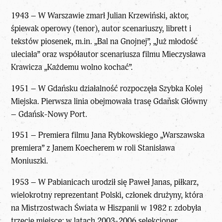
1943 – W Warszawie zmarł Julian Krzewiński, aktor,
śpiewak operowy (tenor), autor scenariuszy, librett i
tekstów piosenek, m.in. „Bal na Gnojnej”, „Już młodość
uleciała” oraz współautor scenariusza filmu Mieczysława
Krawicza „Każdemu wolno kochać”.
1951 – W Gdańsku działalność rozpoczęła Szybka Kolej
Miejska. Pierwsza linia obejmowała trasę Gdańsk Główny
– Gdańsk-Nowy Port.
1951 – Premiera filmu Jana Rybkowskiego „Warszawska
premiera” z Janem Koecherem w roli Stanisława
Moniuszki.
1953 – W Pabianicach urodził się Paweł Janas, piłkarz,
wielokrotny reprezentant Polski, członek drużyny, która
na Mistrzostwach Świata w Hiszpanii w 1982 r. zdobyła
trzecie miejsce; w latach 2003-2006 selekcjoner