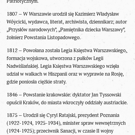
Patriotycznym.
1807 – W Warszawie urodził się Kazimierz Władysław
Wóycicki, wydawca, literat, archiwista, dziennikarz; autor
„Przysłów narodowych”, „Pamiętnika dziecka Warszawy”,
żołnierz Powstania Listopadowego.
1812 – Powołana została Legia Księstwa Warszawskiego,
formacja wojskowa, utworzona z pułków Legii
Nadwiślańskiej. Legia Księstwa Warszawskiego wzięła
udział w walkach w Hiszpanii oraz w wyprawie na Rosję,
gdzie poniosła ciężkie straty.
1846 – Powstanie krakowskie: dyktator Jan Tyssowski
opuścił Kraków, do miasta wkroczyły oddziały austriackie.
1875 – Urodził się Cyryl Ratajski, prezydent Poznania
(1922-1924, 1925-1934), minister spraw wewnętrznych
(1924-1925); przeciwnik Sanacji, w czasie II wojny