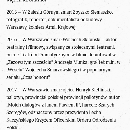
2015 – W Zalesiu Górnym zmarł Zbyszko Siemaszko,
fotografik, reporter, dokumentalista odbudowy
Warszawy, żołnierz Armii Krajowej.
2016 – W Warszawie zmarł Wojciech Skibiński – aktor
teatralny i filmowy, związany ze stołecznymi teatrami,
m.in. z Teatrem Dramatycznym; w filmie debiutował w
„Zezowatym szczęściu” Andrzeja Munka; grał też m.in. w
„Weselu” Wojciecha Smarzowskiego i w popularnym
serialu „Czas honoru”.
2017 – W Warszawie zmarł ojciec Henryk Kietliński,
pallotyn, prowincjał polskiej prowincji pallotynów, autor
„Moich dialogów z Janem Pawłem II”, harcerz Szarych
Szeregów, odznaczony przez prezydenta Lecha
Kaczyńskiego Krzyżem Oficerskim Orderu Odrodzenia
Polski.