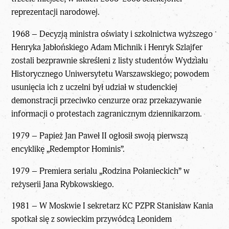
reprezentacji narodowej.
1968 – Decyzją ministra oświaty i szkolnictwa wyższego
Henryka Jabłońskiego Adam Michnik i Henryk Szlajfer
zostali bezprawnie skreśleni z listy studentów Wydziału
Historycznego Uniwersytetu Warszawskiego; powodem
usunięcia ich z uczelni był udział w studenckiej
demonstracji przeciwko cenzurze oraz przekazywanie
informacji o protestach zagranicznym dziennikarzom.
1979 – Papież Jan Paweł II ogłosił swoją pierwszą
encyklikę „Redemptor Hominis”.
1979 – Premiera serialu „Rodzina Połanieckich” w
reżyserii Jana Rybkowskiego.
1981 – W Moskwie I sekretarz KC PZPR Stanisław Kania
spotkał się z sowieckim przywódcą Leonidem