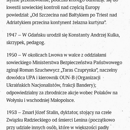
kwestii sowieckiej kontroli nad częścią Europy
powiedział: „Od Szczecina nad Bałtykiem po Triest nad
Adriatykiem przecina kontynent żelazna kurtyna”.
1947 – W Gdańsku urodził się Konstanty Andrzej Kulka,
skrzypek, pedagog.
1950 – W okolicach Lwowa w walce z oddziałami
sowieckiego Ministerstwa Bezpieczeństwa Państwowego
zginął Roman Szuchewycz „Taras Czuprynka”, naczelny
dowódca UPA i kierownik OUN-B (Organizacji
Ukraińskich Nacjonalistów, frakcji Bandery);
odpowiedzialny za zbrodnicze akcje wobec Polaków na
Wołyniu i wschodniej Małopolsce.
1953 – Zmarł Józef Stalin, dyktator, stojący na czele
Związku Radzieckiego od śmierci Lenina (początkowo
przy udziale innych osób, które w większości padły