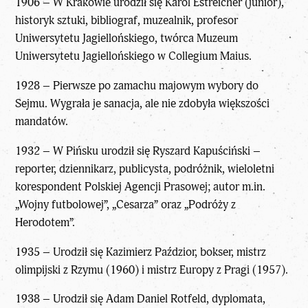
1906 – W Krakowie urodził się Karol Estreicher (junior),
historyk sztuki, bibliograf, muzealnik, profesor
Uniwersytetu Jagiellońskiego, twórca Muzeum
Uniwersytetu Jagiellońskiego w Collegium Maius.
1928 – Pierwsze po zamachu majowym wybory do
Sejmu. Wygrała je sanacja, ale nie zdobyła większości
mandatów.
1932 – W Pińsku urodził się Ryszard Kapuściński –
reporter, dziennikarz, publicysta, podróżnik, wieloletni
korespondent Polskiej Agencji Prasowej; autor m.in.
„Wojny futbolowej”, „Cesarza” oraz „Podróży z
Herodotem”.
1935 – Urodził się Kazimierz Paździor, bokser, mistrz
olimpijski z Rzymu (1960) i mistrz Europy z Pragi (1957).
1938 – Urodził się Adam Daniel Rotfeld, dyplomata,