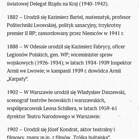
światowej Delegat Rządu na Kraj (1940-1942).
1882 – Urodził się Kazimierz Bartel, matematyk, profesor
Politechniki Lwowskiej, polityk sanacyjny, trzykrotny
premier II RP; zamordowany przez Niemców w 1941 r.
1888 – W Odessie urodził się Kazimierz Fabrycy, oficer
Legionów Polskich, gen. WP; wiceminister spraw
wojskowych (1926-1934); w latach 1934-1939 Inspektor
Armii we Lwowie; w kampanii 1939 r. dowódca Armii
„Karpaty”.
1902 – W Warszawie urodził się Władysław Daszewski,
scenograf teatrów lwowskich i warszawskich,
współpracownik Leona Schillera, w latach 1959-61
dyrektor Teatru Narodowego w Warszawie.
1902 – Urodził się Józef Kondrat, aktor teatralny i
filmowy, znany m.in. z filmów „Trójka hultajska”,