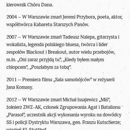
kierownik Chóru Dana.
2004 – W Warszawie zmarł Jeremi Przybora, poeta, aktor,
współtwórca Kabaretu Starszych Panów.
2007 – W Warszawie zmarł Tadeusz Nalepa, gitarzysta i
wokalista, legenda polskiego bluesa, twórca i lider
zespołów Blackout i Breakout, autor wielu przebojów,
m.in. „Oni zaraz przyjdą tu”, „Kiedy byłem małym
chłopcem”, „Poszłabym za tobą”.
2011 – Premiera filmu „Sala samobójców” w reżyserii
Jana Komasy.
2012 – W Warszawie zmarł Michał Issajewicz „Miś”,
żołnierz ZWZ-AK, członek Zgrupowania Agat i Batalionu
„Parasol”, uczestnik akcji wykonania wyroku na dowódcy
SS i policji Dystryktu Warszawa, gen. Franzu Kutscherze;
więzień KL Stutthof.