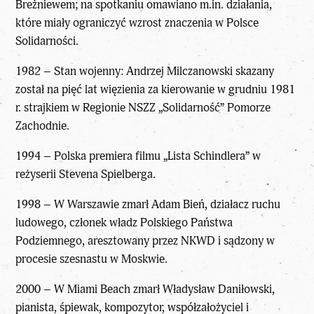
Breżniewem; na spotkaniu omawiano m.in. działania,
które miały ograniczyć wzrost znaczenia w Polsce
Solidarności.
1982 – Stan wojenny: Andrzej Milczanowski skazany
został na pięć lat więzienia za kierowanie w grudniu 1981
r. strajkiem w Regionie NSZZ „Solidarność” Pomorze
Zachodnie.
1994 – Polska premiera filmu „Lista Schindlera” w
reżyserii Stevena Spielberga.
1998 – W Warszawie zmarł Adam Bień, działacz ruchu
ludowego, członek władz Polskiego Państwa
Podziemnego, aresztowany przez NKWD i sądzony w
procesie szesnastu w Moskwie.
2000 – W Miami Beach zmarł Władysław Daniłowski,
pianista, śpiewak, kompozytor, współzałożyciel i