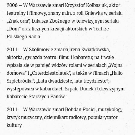
2006 – W Warszawie zmarł Krzysztof Kołbasiuk, aktor
teatralny i filmowy, znany m.in. z roli Gniewka w serialu
„Znak orła”, Łukasza Zbożnego w telewizyjnym serialu
„Dom” oraz licznych kreacji aktorskich w Teatrze
Polskiego Radia.
2011 – W Skolimowie zmarła Irena Kwiatkowska,
aktorka, gwiazda teatru, filmu i kabaretu; na trwałe
wpisała się w pamięć widzów rolami w serialach „Wojna
domowa” i „Czterdziestolatek”, a także w filmach „Hallo
Szpicbródka”, „Lata dwudzieste, lata trzydzieste”;
występowała w kabaretach Szpak, Dudek i telewizyjnym
Kabarecie Starszych Panów.
2011 – W Warszawie zmarł Bohdan Pociej, muzykolog,
krytyk muzyczny, dziennikarz radiowy, popularyzator
kultury.