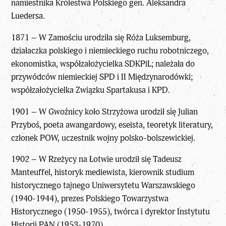
namiestnika Królestwa Polskiego gen. Aleksandra
Luedersa.
1871 – W Zamościu urodziła się Róża Luksemburg,
działaczka polskiego i niemieckiego ruchu robotniczego,
ekonomistka, współzałożycielka SDKPiL; należała do
przywódców niemieckiej SPD i II Międzynarodówki;
współzałożycielka Związku Spartakusa i KPD.
1901 – W Gwoźnicy koło Strzyżowa urodził się Julian
Przyboś, poeta awangardowy, eseista, teoretyk literatury,
członek POW, uczestnik wojny polsko-bolszewickiej.
1902 – W Rzeżycy na Łotwie urodził się Tadeusz
Manteuffel, historyk mediewista, kierownik studium
historycznego tajnego Uniwersytetu Warszawskiego
(1940-1944), prezes Polskiego Towarzystwa
Historycznego (1950-1955), twórca i dyrektor Instytutu
Historii PAN (1953-1970).