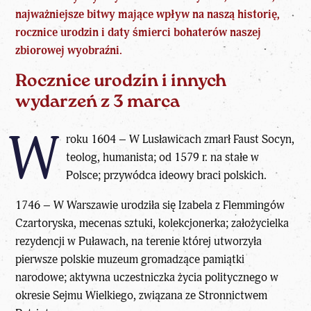
najważniejsze bitwy mające wpływ na naszą historię,
rocznice urodzin i daty śmierci bohaterów naszej
zbiorowej wyobraźni.
Rocznice urodzin i innych
wydarzeń z 3 marca
W
roku 1604 – W Lusławicach zmarł Faust Socyn,
teolog, humanista; od 1579 r. na stałe w
Polsce; przywódca ideowy braci polskich.
1746 – W Warszawie urodziła się Izabela z Flemmingów
Czartoryska, mecenas sztuki, kolekcjonerka; założycielka
rezydencji w Puławach, na terenie której utworzyła
pierwsze polskie muzeum gromadzące pamiątki
narodowe; aktywna uczestniczka życia politycznego w
okresie Sejmu Wielkiego, związana ze Stronnictwem