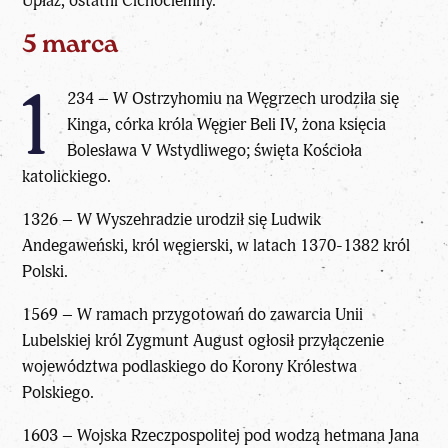
Upłaz, ostatni Cichociemny.
5 marca
1
234 – W Ostrzyhomiu na Węgrzech urodziła się
Kinga, córka króla Węgier Beli IV, żona księcia
Bolesława V Wstydliwego; święta Kościoła
katolickiego.
1326 – W Wyszehradzie urodził się Ludwik
Andegaweński, król węgierski, w latach 1370-1382 król
Polski.
1569 – W ramach przygotowań do zawarcia Unii
Lubelskiej król Zygmunt August ogłosił przyłączenie
województwa podlaskiego do Korony Królestwa
Polskiego.
1603 – Wojska Rzeczpospolitej pod wodzą hetmana Jana