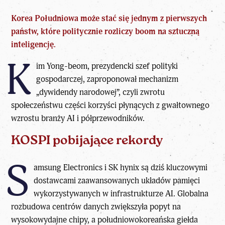
Korea Południowa może stać się jednym z pierwszych
państw, które politycznie rozliczy boom na sztuczną
inteligencję.
K
im Yong-beom, prezydencki szef polityki
gospodarczej, zaproponował mechanizm
„dywidendy narodowej”, czyli zwrotu
społeczeństwu części korzyści płynących z
gwałtownego
wzrostu branży AI
i półprzewodników.
KOSPI pobijające rekordy
S
amsung Electronics i SK hynix są dziś kluczowymi
dostawcami zaawansowanych układów pamięci
wykorzystywanych w
infrastrukturze AI
. Globalna
rozbudowa centrów danych zwiększyła popyt na
wysokowydajne chipy, a południowokoreańska giełda