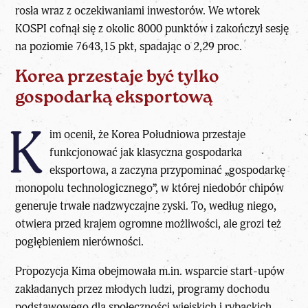
rosła wraz z oczekiwaniami inwestorów. We wtorek
KOSPI cofnął się z okolic 8000 punktów i zakończył sesję
na poziomie 7643,15 pkt, spadając o 2,29 proc.
Korea przestaje być tylko
gospodarką eksportową
K
im ocenił, że Korea Południowa przestaje
funkcjonować jak klasyczna gospodarka
eksportowa, a zaczyna przypominać „gospodarkę
monopolu technologicznego”, w której niedobór chipów
generuje trwałe nadzwyczajne zyski. To, według niego,
otwiera przed krajem ogromne możliwości, ale grozi też
pogłębieniem nierówności.
Propozycja Kima obejmowała m.in. wsparcie start-upów
zakładanych przez młodych ludzi, programy dochodu
podstawowego dla społeczności wiejskich i rybackich,