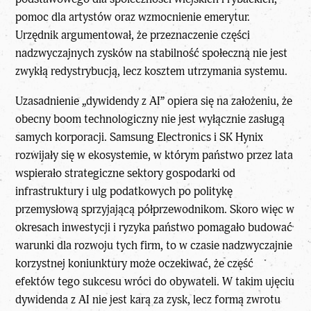
pomoc dla artystów oraz wzmocnienie emerytur.
Urzędnik argumentował, że przeznaczenie części
nadzwyczajnych zysków na stabilność społeczną nie jest
zwykłą redystrybucją, lecz kosztem utrzymania systemu.
Uzasadnienie „dywidendy z AI” opiera się na założeniu, że
obecny
boom technologiczny
nie jest wyłącznie zasługą
samych korporacji. Samsung Electronics i SK Hynix
rozwijały się w ekosystemie, w którym państwo przez lata
wspierało strategiczne sektory gospodarki od
infrastruktury i ulg podatkowych po politykę
przemysłową sprzyjającą półprzewodnikom. Skoro więc w
okresach inwestycji i ryzyka państwo pomagało budować
warunki dla rozwoju tych firm, to w czasie nadzwyczajnie
korzystnej koniunktury może oczekiwać, że część
efektów tego sukcesu wróci do obywateli. W takim ujęciu
dywidenda z AI nie jest karą za zysk, lecz formą zwrotu