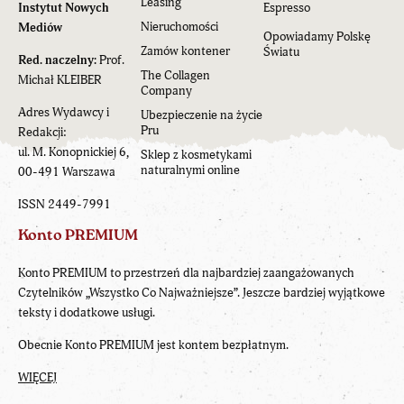
Leasing
Instytut Nowych
Espresso
Nieruchomości
Mediów
Opowiadamy Polskę
Zamów kontener
Światu
Red. naczelny:
Prof.
The Collagen
Michał KLEIBER
Company
Adres Wydawcy i
Ubezpieczenie na życie
Pru
Redakcji:
ul. M. Konopnickiej 6,
Sklep z kosmetykami
naturalnymi online
00-491 Warszawa
ISSN 2449-7991
Konto PREMIUM
Konto PREMIUM to przestrzeń dla najbardziej zaangażowanych
Czytelników „Wszystko Co Najważniejsze”. Jeszcze bardziej wyjątkowe
teksty i dodatkowe usługi.
Obecnie Konto PREMIUM jest kontem bezpłatnym.
WIĘCEJ