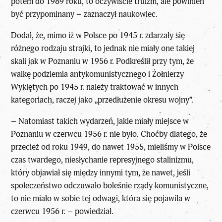
potem do 1989 roku, to oczywiście truizm, ale powinien
być przypominany – zaznaczył naukowiec.
Dodał, że, mimo iż w Polsce po 1945 r. zdarzały się
różnego rodzaju strajki, to jednak nie miały one takiej
skali jak w Poznaniu w 1956 r. Podkreślił przy tym, że
walkę podziemia antykomunistycznego i Żołnierzy
Wyklętych po 1945 r. należy traktować w innych
kategoriach, raczej jako „przedłużenie okresu wojny”.
– Natomiast takich wydarzeń, jakie miały miejsce w
Poznaniu w czerwcu 1956 r. nie było. Choćby dlatego, że
przecież od roku 1949, do nawet 1955, mieliśmy w Polsce
czas twardego, niesłychanie represyjnego stalinizmu,
który objawiał się między innymi tym, że nawet, jeśli
społeczeństwo odczuwało boleśnie rządy komunistyczne,
to nie miało w sobie tej odwagi, która się pojawiła w
czerwcu 1956 r. – powiedział.