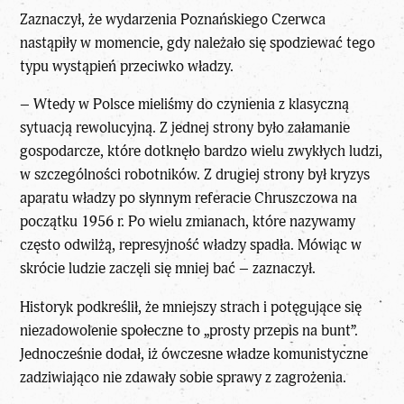
Zaznaczył, że wydarzenia Poznańskiego Czerwca
nastąpiły w momencie, gdy należało się spodziewać tego
typu wystąpień przeciwko władzy.
– Wtedy w Polsce mieliśmy do czynienia z klasyczną
sytuacją rewolucyjną. Z jednej strony było załamanie
gospodarcze, które dotknęło bardzo wielu zwykłych ludzi,
w szczególności robotników. Z drugiej strony był kryzys
aparatu władzy po słynnym referacie Chruszczowa na
początku 1956 r. Po wielu zmianach, które nazywamy
często odwilżą, represyjność władzy spadła. Mówiąc w
skrócie ludzie zaczęli się mniej bać – zaznaczył.
Historyk podkreślił, że mniejszy strach i potęgujące się
niezadowolenie społeczne to „prosty przepis na bunt”.
Jednocześnie dodał, iż ówczesne władze komunistyczne
zadziwiająco nie zdawały sobie sprawy z zagrożenia.