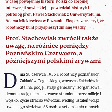
w całej powojennej historii Polski do zbrojnej
interwencji sowieckiej – powiedział historyk i
politolog prof. Paweł Stachowiak z Uniwersytetu im.
Adama Mickiewicza w Poznaniu. Ekspert zaznaczył, że
robotniczy bunt przyspieszył zmianę władzy.
Prof. Stachowiak zwrócił także
uwagę, na różnice pomiędzy
Poznańskim Czerwcem, a
późniejszymi polskimi zrywami
D
nia 28 czerwca 1956 r. robotnicy poznańskich
Zakładów Cegielskiego, wówczas Zakładów im.
Stalina, podjęli strajk generalny i zorganizowali
demonstrację uliczną, krwawo stłumioną przez milicję i
wojsko. Życie straciło wówczas, według ustaleń wciąż
trwającego śledztwa, 58 osób, a setki zostało rannych.