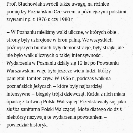
Prof. Stachowiak zwrócił także uwagę, na różnice
pomiędzy Poznańskim Czerwcem, a późniejszymi polskimi
zrywami np. z 1976 r. czy 1980 r.
– W Poznaniu mieliśmy walki uliczne, w których obie
strony były uzbrojone w broń palną. We wszystkich
późniejszych buntach były demonstracje, były strajki, ale
nie było walk ulicznych o takiej intensywności.
Wydarzenia w Poznaniu działy się 12 lat po Powstaniu
Warszawskim, więc było jeszcze wielu ludzi, którzy
pamiętali tamten zryw. W 1956 r., podczas walk na
poznańskich Jeżycach – które były najbardziej
intensywne – biegały trójki dziewcząt. Każda z nich miała
opaskę z kotwicą Polski Walczącej. Przedstawiały się, jako
służba sanitarna Polski Walczącej. Może dlatego do dziś
niektórzy nazywają te wydarzenia powstaniem –
powiedział historyk.