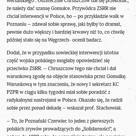
wersalskiego”. Ostatecznie Chruszczow dał się przekonać,
że należy dać szansę Gomułce. Przywódca ZSRR nie
chciał interwencji w Polsce, bo – po przykładzie walk w
Poznaniu – zdawał sobie sprawę, jaki byłby to dramat,
pewnie dużo większy i bardziej krwawy niż to, co chwilę
później stało się na Węgrzech- ocenił badacz.
Dodał, że w przypadku sowieckiej interwencji istotna
część wojska polskiego mogłaby opowiedzieć się
przeciwko ZSRR. – Chruszczow tego nie chciał i dał
warunkową zgodę na objęcie stanowiska przez Gomułkę.
Warunkową w tym znaczeniu, że nowy I sekretarz KC
PZPR w ciągu kilku tygodni miał sobie poradzić z
radykalnymi nastrojami w Polsce. Okazało się, że radził
sobie przez ponad dekadę – wskazał prof. Stachowiak.
– To, że Poznański Czerwiec to jeden z pierwszych
polskich zrywów prowadzących do „Solidarności”, a