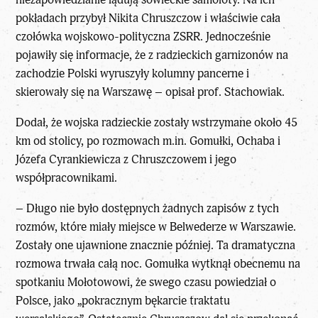
pokładach przybył Nikita Chruszczow i właściwie cała
czołówka wojskowo-polityczna ZSRR. Jednocześnie
pojawiły się informacje, że z radzieckich garnizonów na
zachodzie Polski wyruszyły kolumny pancerne i
skierowały się na Warszawę – opisał prof. Stachowiak.
Dodał, że wojska radzieckie zostały wstrzymane około 45
km od stolicy, po rozmowach m.in. Gomułki, Ochaba i
Józefa Cyrankiewicza z Chruszczowem i jego
współpracownikami.
– Długo nie było dostępnych żadnych zapisów z tych
rozmów, które miały miejsce w Belwederze w Warszawie.
Zostały one ujawnione znacznie później. Ta dramatyczna
rozmowa trwała całą noc. Gomułka wytknął obecnemu na
spotkaniu Mołotowowi, że swego czasu powiedział o
Polsce, jako „pokracznym bękarcie traktatu