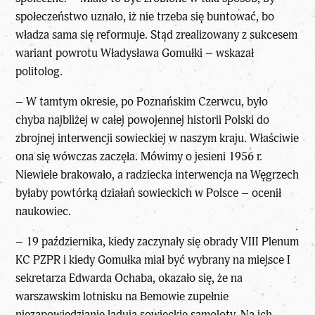
społeczeństwo uznało, iż nie trzeba się buntować, bo
władza sama się reformuje. Stąd zrealizowany z sukcesem
wariant powrotu Władysława Gomułki – wskazał
politolog.
– W tamtym okresie, po Poznańskim Czerwcu, było
chyba najbliżej w całej powojennej historii Polski do
zbrojnej interwencji sowieckiej w naszym kraju. Właściwie
ona się wówczas zaczęła. Mówimy o jesieni 1956 r.
Niewiele brakowało, a radziecka interwencja na Węgrzech
byłaby powtórką działań sowieckich w Polsce – ocenił
naukowiec.
– 19 października, kiedy zaczynały się obrady VIII Plenum
KC PZPR i kiedy Gomułka miał być wybrany na miejsce I
sekretarza Edwarda Ochaba, okazało się, że na
warszawskim lotnisku na Bemowie zupełnie
niezapowiedzianie lądują sowieckie samoloty. Na ich