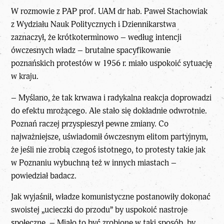
W rozmowie z PAP prof. UAM dr hab. Paweł Stachowiak
z Wydziału Nauk Politycznych i Dziennikarstwa
zaznaczył, że krótkoterminowo – według intencji
ówczesnych władz – brutalne spacyfikowanie
poznańskich protestów w 1956 r. miało uspokoić sytuację
w kraju.
– Myślano, że tak krwawa i radykalna reakcja doprowadzi
do efektu mrożącego. Ale stało się dokładnie odwrotnie.
Poznań raczej przyspieszył pewne zmiany. Co
najważniejsze, uświadomił ówczesnym elitom partyjnym,
że jeśli nie zrobią czegoś istotnego, to protesty takie jak
w Poznaniu wybuchną też w innych miastach –
powiedział badacz.
Jak wyjaśnił, władze komunistyczne postanowiły dokonać
swoistej „ucieczki do przodu” by uspokoić nastroje
społeczne. – Miało to być zrobione w taki sposób, by