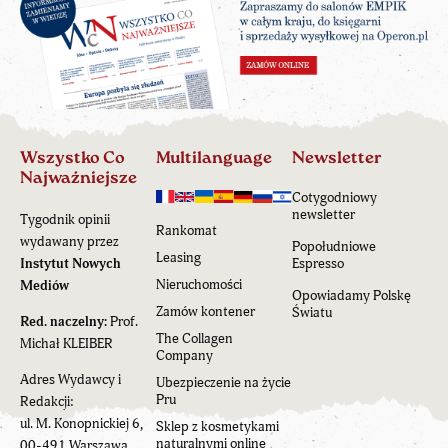
Wszystko Co
Multilanguage
Newsletter
Najważniejsze
Cotygodniowy
newsletter
Tygodnik opinii
Rankomat
wydawany przez
Popołudniowe
Leasing
Instytut Nowych
Espresso
Nieruchomości
Mediów
Opowiadamy Polskę
Zamów kontener
Światu
Red. naczelny:
Prof.
The Collagen
Michał KLEIBER
Company
Adres Wydawcy i
Ubezpieczenie na życie
Pru
Redakcji:
ul. M. Konopnickiej 6,
Sklep z kosmetykami
naturalnymi online
00-491 Warszawa