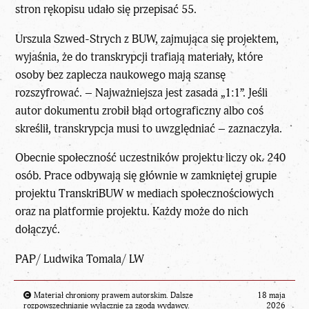
stron rękopisu udało się przepisać 55.
Urszula Szwed-Strych z BUW, zajmująca się projektem,
wyjaśnia, że do transkrypcji trafiają materiały, które
osoby bez zaplecza naukowego mają szansę
rozszyfrować. – Najważniejsza jest zasada „1:1”. Jeśli
autor dokumentu zrobił błąd ortograficzny albo coś
skreślił, transkrypcja musi to uwzględniać – zaznaczyła.
Obecnie
społeczność uczestników
projektu liczy ok. 240
osób. Prace odbywają się głównie w zamkniętej grupie
projektu TranskriBUW w mediach społecznościowych
oraz na platformie projektu. Każdy może do nich
dołączyć.
PAP/ Ludwika Tomala/ LW
Materiał chroniony prawem autorskim. Dalsze
18 maja
rozpowszechnianie wyłącznie za zgodą wydawcy.
2026