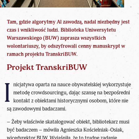
Tam, gdzie
algorytmy Al
zawodzą, nadal niezbędny jest
czas i wnikliwość ludzi. Biblioteka Uniwersytetu
Warszawskiego (BUW) zaprasza wszystkich
wolontariuszy, by odszyfrowali cenny manuskrypt w
ramach projektu TranskriBUW.
Projekt TranskriBUW
I
nicjatywa oparta na nauce obywatelskiej wykorzystuje
metodę crowdsourcingu, dając szansę na bezpośredni
kontakt z obiektami historycznymi osobom, które nie
są zawodowymi badaczami.
– Żeby właściwie skatalogować obiekt, bibliotekarz musi
być badaczem – mówiła Agnieszka Kościelniak-Osiak,
wicedyrektor BUW. Wyjaśniła, że to trudne zadanie,