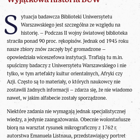
Wyjątkowa historia BUW
S
ytuacja badawcza Biblioteki Uniwersytetu
Warszawskiego jest szczególna ze względu na
historię. – Podczas II wojny światowej biblioteka
straciła ponad 90 proc. rękopisów. Jednak od 1945 roku
nasze zbiory znów zaczęły być gromadzone –
opowiedziała wiceszefowa instytucji. Trafiają tu m.in.
spuścizny badaczy z Uniwersytetu Warszawskiego i nie
tylko, w tym artefakty kultur orientalnych, Afryki czy
Azji. Często są to materiały, o których naukowcy nie
zostawili żadnych informacji – zdarza się, że nie wiadomo
nawet, w jakim alfabecie zostały sporządzone.
Niektóre zadania nie wymagają jednak specjalistycznej
wiedzy, a jedynie zaangażowania. Obecnie wolontariusze
biorą na warsztat rysunek mikrograficzny z 1762 r.
autorstwa Emanuela Listnaua, przedstawiający portret