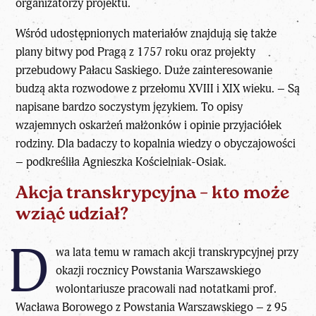
organizatorzy projektu.
Wśród udostępnionych materiałów znajdują się także
plany bitwy pod Pragą z 1757 roku oraz projekty
przebudowy Pałacu Saskiego. Duże zainteresowanie
budzą akta rozwodowe z przełomu XVIII i XIX wieku. – Są
napisane bardzo soczystym językiem. To opisy
wzajemnych oskarżeń małżonków i opinie przyjaciółek
rodziny. Dla badaczy to kopalnia wiedzy o obyczajowości
– podkreśliła Agnieszka Kościelniak-Osiak.
Akcja transkrypcyjna – kto może
wziąć udział?
D
wa lata temu w ramach akcji transkrypcyjnej przy
okazji rocznicy Powstania Warszawskiego
wolontariusze pracowali nad notatkami prof.
Wacława Borowego z Powstania Warszawskiego – z 95