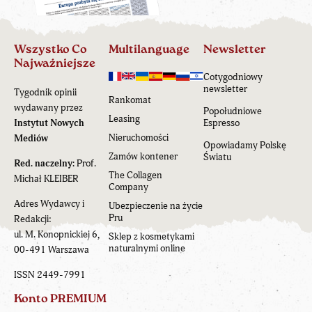
Wszystko Co
Multilanguage
Newsletter
Najważniejsze
Cotygodniowy
newsletter
Tygodnik opinii
Rankomat
wydawany przez
Popołudniowe
Leasing
Instytut Nowych
Espresso
Nieruchomości
Mediów
Opowiadamy Polskę
Zamów kontener
Światu
Red. naczelny:
Prof.
The Collagen
Michał KLEIBER
Company
Adres Wydawcy i
Ubezpieczenie na życie
Pru
Redakcji:
ul. M. Konopnickiej 6,
Sklep z kosmetykami
naturalnymi online
00-491 Warszawa
ISSN 2449-7991
Konto PREMIUM