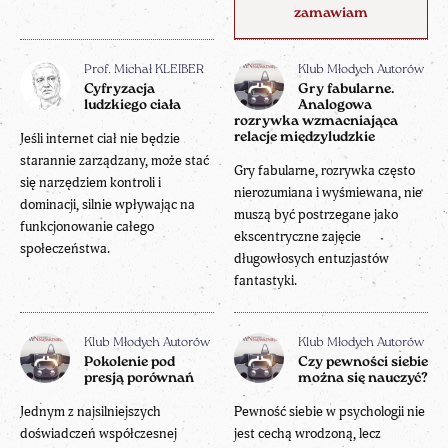
zamawiam
Prof. Michał KLEIBER
Klub Młodych Autorów
Cyfryzacja
Gry fabularne.
ludzkiego ciała
Analogowa
rozrywka wzmacniająca
Jeśli internet ciał nie będzie
relacje międzyludzkie
starannie zarządzany, może stać
Gry fabularne, rozrywka często
się narzędziem kontroli i
nierozumiana i wyśmiewana, nie
dominacji, silnie wpływając na
muszą być postrzegane jako
funkcjonowanie całego
ekscentryczne zajęcie
społeczeństwa.
długowłosych entuzjastów
fantastyki.
Klub Młodych Autorów
Klub Młodych Autorów
Pokolenie pod
Czy pewności siebie
presją porównań
można się nauczyć?
Jednym z najsilniejszych
Pewność siebie w psychologii nie
doświadczeń współczesnej
jest cechą wrodzoną, lecz