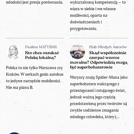
młodości jest presja porównania.
wykształconą kompetencją – to
wiara w siebie i we własne
możliwości, oparta na
doświadczeniach i
przygotowaniu.
Paulina MATYSIAK
Klub Młodych Autorów
Kto chce oszukać
Skąd współcześnie
Polskę lokalną?
czerpać wzorce
moralne? Odpowiedzią mogą
Polska to nie tylko Warszawa czy
być superbohaterowie
Kraków. W setkach gmin autobus
Wszyscy znają Spider-Mana jako
to jedyne narzędzie mobilności.
superbohatera walczącego z
Nie ma planu B.
przestępcami i ratującego świat,
jednak ważną jego częścią
przedstawioną przez twórców są
zwykłe codzienne zmagania
młodego człowieka, który j...