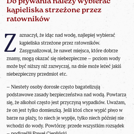
Do pływania należy wybierać
kąpieliska strzeżone przez
ratowników
Z
aznaczył, że idąc nad wodę, najlepiej wybierać
kąpieliska strzeżone przez ratowników.
Zasygnalizował, że nawet miejsca, które dobrze
znamy, mogą okazać się niebezpieczne – poziom wody
może być niższy niż zazwyczaj, na dnie może leżeć jakiś
niebezpieczny przedmiot etc.
– Niestety osoby dorosłe często bagatelizują
podstawowe zasady bezpieczeństwa nad wodą. Powtarza
się, że alkohol często jest przyczyną wypadków. Uważam,
że on jest tylko domieszką. Jeśli ktoś chce wypić piwo w
barze na plaży, to niech je wypije, tylko niech później nie
wchodzi do wody. Powtórzę: przede wszystkim rozsądek
– podkreślił Paweł Ciepliński.