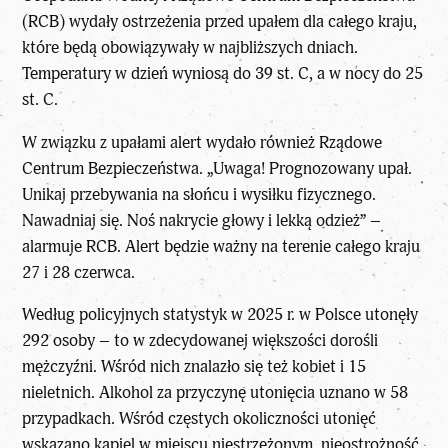
(RCB) wydały ostrzeżenia przed upałem dla całego kraju,
które będą obowiązywały w najbliższych dniach.
Temperatury w dzień wyniosą do 39 st. C, a w nocy do 25
st. C.
W związku z upałami alert wydało również Rządowe
Centrum Bezpieczeństwa. „Uwaga! Prognozowany upał.
Unikaj przebywania na słońcu i wysiłku fizycznego.
Nawadniaj się. Noś nakrycie głowy i lekką odzież” –
alarmuje RCB. Alert będzie ważny na terenie całego kraju
27 i 28 czerwca.
Według policyjnych statystyk w 2025 r. w Polsce utonęły
292 osoby – to w zdecydowanej większości dorośli
mężczyźni. Wśród nich znalazło się też kobiet i 15
nieletnich. Alkohol za przyczynę utonięcia uznano w 58
przypadkach. Wśród częstych okoliczności utonięć
wskazano kąpiel w miejscu niestrzeżonym, nieostrożność