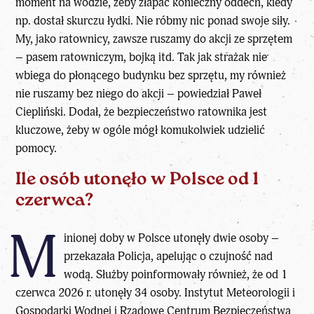
moment na wodzie, żeby złapać konieczny oddech, kiedy
np. dostał skurczu łydki. Nie róbmy nic ponad swoje siły.
My, jako ratownicy, zawsze ruszamy do akcji ze sprzętem
– pasem ratowniczym, bojką itd. Tak jak strażak nie
wbiega do płonącego budynku bez sprzętu, my również
nie ruszamy bez niego do akcji – powiedział Paweł
Ciepliński. Dodał, że bezpieczeństwo ratownika jest
kluczowe, żeby w ogóle mógł komukolwiek udzielić
pomocy.
Ile osób utonęło w Polsce od 1
czerwca?
M
inionej doby w Polsce utonęły dwie osoby –
przekazała Policja, apelując o czujność nad
wodą. Służby poinformowały również, że od 1
czerwca 2026 r. utonęły 34 osoby. Instytut Meteorologii i
Gospodarki Wodnej i Rządowe Centrum Bezpieczeństwa