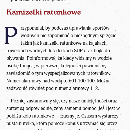
Kamizelki ratunkowe
P
rzypomniał, by podczas uprawiania sportów
wodnych nie zapominać o niezbędnym sprzęcie,
takim jak kamizelki ratunkowe na kajakach,
rowerkach wodnych lub deskach SUP oraz bojki do
pływania. Poinformował, że kiedy widzimy w wodzie
osobę tonącą, w pierwszej kolejności powinniśmy
zawiadomić o tym wyspecjalizowanych ratowników.
Numer alarmowy nad wodą to 601 100 100. Można
zadzwonić również pod numer alarmowy 112.
– Później zastanówmy się, czy nasze umiejętności oraz
sprzęt są odpowiednie, żeby samemu pomóc. Jeśli jest w
pobliżu koło ratunkowe – rzućmy je. Czasem wystarczy
pusta butelka, która pomoże komuś utrzymać się przez