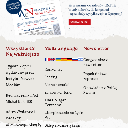
Wszystko Co
Multilanguage
Newsletter
Najważniejsze
Cotygodniowy
newsletter
Tygodnik opinii
Rankomat
wydawany przez
Popołudniowe
Leasing
Instytut Nowych
Espresso
Nieruchomości
Mediów
Opowiadamy Polskę
Zamów kontener
Światu
Red. naczelny:
Prof.
The Collagen
Michał KLEIBER
Company
Adres Wydawcy i
Ubezpieczenie na życie
Pru
Redakcji:
ul. M. Konopnickiej 6,
Sklep z kosmetykami