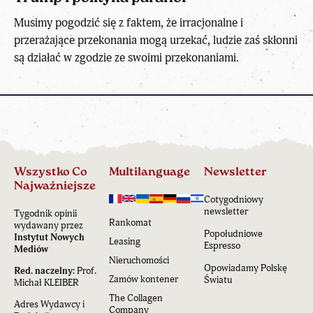
Musimy pogodzić się z faktem, że irracjonalne i
przerażające przekonania mogą urzekać, ludzie zaś skłonni
są działać w zgodzie ze swoimi przekonaniami.
Wszystko Co
Multilanguage
Newsletter
Najważniejsze
Cotygodniowy
newsletter
Tygodnik opinii
Rankomat
wydawany przez
Popołudniowe
Instytut Nowych
Leasing
Espresso
Mediów
Nieruchomości
Opowiadamy Polskę
Red. naczelny:
Prof.
Zamów kontener
Światu
Michał KLEIBER
The Collagen
Adres Wydawcy i
Company