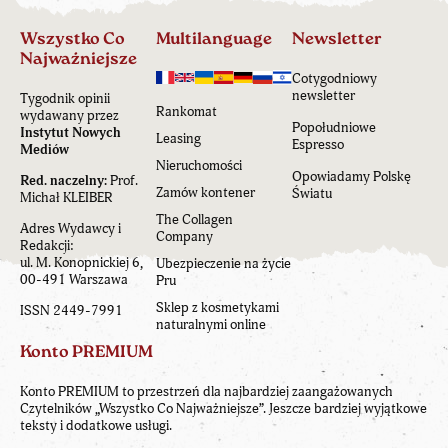
Wszystko Co
Multilanguage
Newsletter
Najważniejsze
Cotygodniowy
newsletter
Tygodnik opinii
Rankomat
wydawany przez
Popołudniowe
Instytut Nowych
Leasing
Espresso
Mediów
Nieruchomości
Opowiadamy Polskę
Red. naczelny:
Prof.
Zamów kontener
Światu
Michał KLEIBER
The Collagen
Adres Wydawcy i
Company
Redakcji:
ul. M. Konopnickiej 6,
Ubezpieczenie na życie
00-491 Warszawa
Pru
Sklep z kosmetykami
ISSN 2449-7991
naturalnymi online
Konto PREMIUM
Konto PREMIUM to przestrzeń dla najbardziej zaangażowanych
Czytelników „Wszystko Co Najważniejsze”. Jeszcze bardziej wyjątkowe
teksty i dodatkowe usługi.