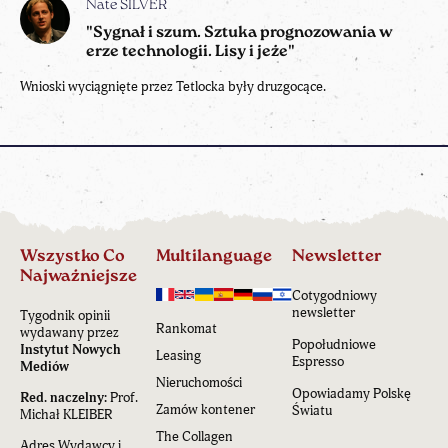
Nate SILVER
"Sygnał i szum. Sztuka prognozowania w
erze technologii. Lisy i jeże"
Wnioski wyciągnięte przez Tetlocka były druzgocące.
Wszystko Co
Multilanguage
Newsletter
Najważniejsze
Cotygodniowy
newsletter
Tygodnik opinii
Rankomat
wydawany przez
Popołudniowe
Instytut Nowych
Leasing
Espresso
Mediów
Nieruchomości
Opowiadamy Polskę
Red. naczelny:
Prof.
Zamów kontener
Światu
Michał KLEIBER
The Collagen
Adres Wydawcy i