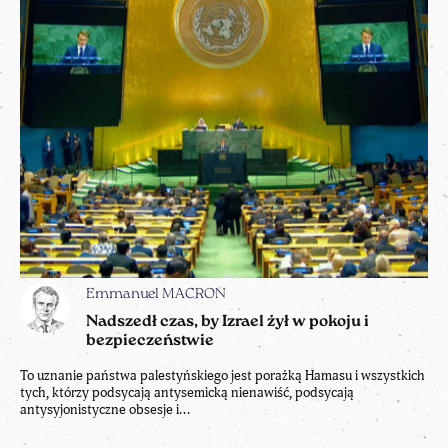
Emmanuel MACRON
Nadszedł czas, by Izrael żył w pokoju i
bezpieczeństwie
To uznanie państwa palestyńskiego jest porażką Hamasu i wszystkich
tych, którzy podsycają antysemicką nienawiść, podsycają
antysyjonistyczne obsesje i...