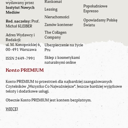
Rankomat
wydawany przez
Popołudniowe
Instytut Nowych
Leasing
Espresso
Mediów
Nieruchomości
Opowiadamy Polskę
Red. naczelny:
Prof.
Zamów kontener
Światu
Michał KLEIBER
The Collagen
Adres Wydawcy i
Company
Redakcji:
ul. M. Konopnickiej 6,
Ubezpieczenie na życie
00-491 Warszawa
Pru
Sklep z kosmetykami
ISSN 2449-7991
naturalnymi online
Konto PREMIUM
Konto PREMIUM to przestrzeń dla najbardziej zaangażowanych
Czytelników „Wszystko Co Najważniejsze”. Jeszcze bardziej wyjątkowe
teksty i dodatkowe usługi.
Obecnie Konto PREMIUM jest kontem bezpłatnym.
WIĘCEJ