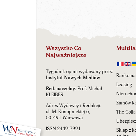
Wszystko Co
Multil
Najważniejsze
Tygodnik opinii wydawany przez
Rankoma
Instytut Nowych Mediów
Leasing
Red. naczelny:
Prof. Michał
Nierucho
KLEIBER
Zamów ko
Adres Wydawcy i Redakcji:
ul. M. Konopnickiej 6,
The Coll
00-491 Warszawa
Ubezpiecz
ISSN 2449-7991
Sklep z 