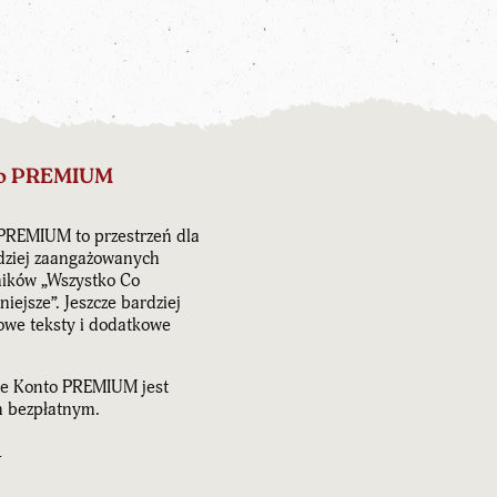
o PREMIUM
PREMIUM to przestrzeń dla
dziej zaangażowanych
ników „Wszystko Co
iejsze”. Jeszcze bardziej
owe teksty i dodatkowe
e Konto PREMIUM jest
 bezpłatnym.
J