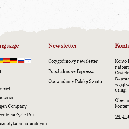
anguage
Newsletter
Kont
Cotygodniowy newsletter
Konto 
najbar
Popołudniowe Espresso
t
Czytel
Najważn
Opowiadamy Polskę Światu
wyjątk
mości
usługi.
ntener
Obecni
agen Company
kontem
enie na życie Pru
WIĘCE
kosmetykami naturalnymi