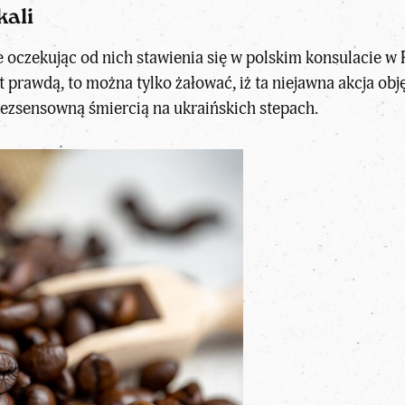
ali
oczekując od nich stawienia się w polskim konsulacie w Ro
st prawdą, to można tylko żałować, iż ta niejawna akcja ob
 bezsensowną śmiercią na ukraińskich stepach.