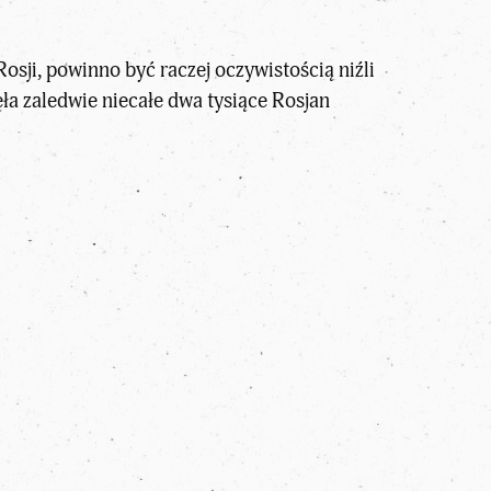
sji, powinno być raczej oczywistością niźli
jęła zaledwie niecałe dwa tysiące Rosjan