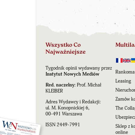
Wszystko Co
Multil
Najważniejsze
Tygodnik opinii wydawany przez
Rankoma
Instytut Nowych Mediów
Leasing
Red. naczelny:
Prof. Michał
Nierucho
KLEIBER
Zamów ko
Adres Wydawcy i Redakcji:
ul. M. Konopnickiej 6,
The Coll
00-491 Warszawa
Ubezpiecz
ISSN 2449-7991
Sklep z 
online