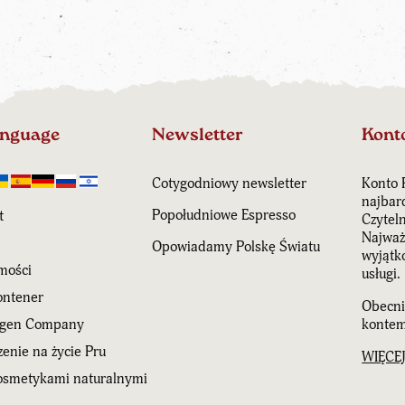
anguage
Newsletter
Kont
Cotygodniowy newsletter
Konto 
najbar
Popołudniowe Espresso
t
Czytel
Najważn
Opowiadamy Polskę Światu
wyjątk
mości
usługi.
ntener
Obecni
agen Company
kontem
enie na życie Pru
WIĘCE
kosmetykami naturalnymi