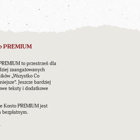
o PREMIUM
PREMIUM to przestrzeń dla
dziej zaangażowanych
ników „Wszystko Co
iejsze”. Jeszcze bardziej
owe teksty i dodatkowe
e Konto PREMIUM jest
 bezpłatnym.
J