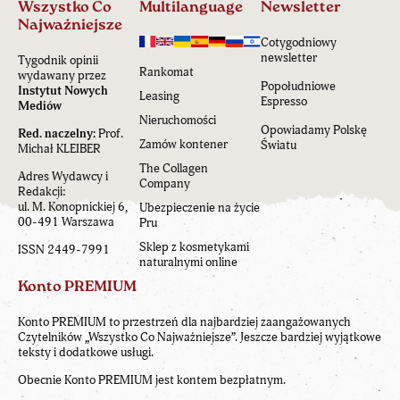
Wszystko Co
Multilanguage
Newsletter
Najważniejsze
Cotygodniowy
newsletter
Tygodnik opinii
Rankomat
wydawany przez
Popołudniowe
Instytut Nowych
Leasing
Espresso
Mediów
Nieruchomości
Opowiadamy Polskę
Red. naczelny:
Prof.
Zamów kontener
Światu
Michał KLEIBER
The Collagen
Adres Wydawcy i
Company
Redakcji:
ul. M. Konopnickiej 6,
Ubezpieczenie na życie
00-491 Warszawa
Pru
Sklep z kosmetykami
ISSN 2449-7991
naturalnymi online
Konto PREMIUM
Konto PREMIUM to przestrzeń dla najbardziej zaangażowanych
Czytelników „Wszystko Co Najważniejsze”. Jeszcze bardziej wyjątkowe
teksty i dodatkowe usługi.
Obecnie Konto PREMIUM jest kontem bezpłatnym.