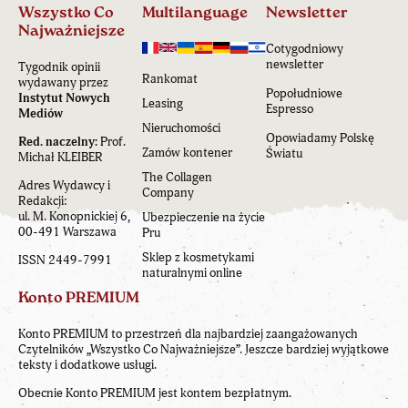
Wszystko Co
Multilanguage
Newsletter
Najważniejsze
Cotygodniowy
newsletter
Tygodnik opinii
Rankomat
wydawany przez
Popołudniowe
Instytut Nowych
Leasing
Espresso
Mediów
Nieruchomości
Opowiadamy Polskę
Red. naczelny:
Prof.
Zamów kontener
Światu
Michał KLEIBER
The Collagen
Adres Wydawcy i
Company
Redakcji:
ul. M. Konopnickiej 6,
Ubezpieczenie na życie
00-491 Warszawa
Pru
Sklep z kosmetykami
ISSN 2449-7991
naturalnymi online
Konto PREMIUM
Konto PREMIUM to przestrzeń dla najbardziej zaangażowanych
Czytelników „Wszystko Co Najważniejsze”. Jeszcze bardziej wyjątkowe
teksty i dodatkowe usługi.
Obecnie Konto PREMIUM jest kontem bezpłatnym.