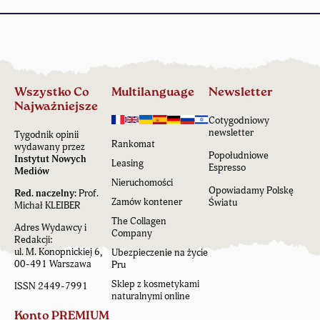
Wszystko Co
Multilanguage
Newsletter
Najważniejsze
Cotygodniowy
newsletter
Tygodnik opinii
Rankomat
wydawany przez
Popołudniowe
Instytut Nowych
Leasing
Espresso
Mediów
Nieruchomości
Opowiadamy Polskę
Red. naczelny:
Prof.
Zamów kontener
Światu
Michał KLEIBER
The Collagen
Adres Wydawcy i
Company
Redakcji:
ul. M. Konopnickiej 6,
Ubezpieczenie na życie
00-491 Warszawa
Pru
Sklep z kosmetykami
ISSN 2449-7991
naturalnymi online
Konto PREMIUM