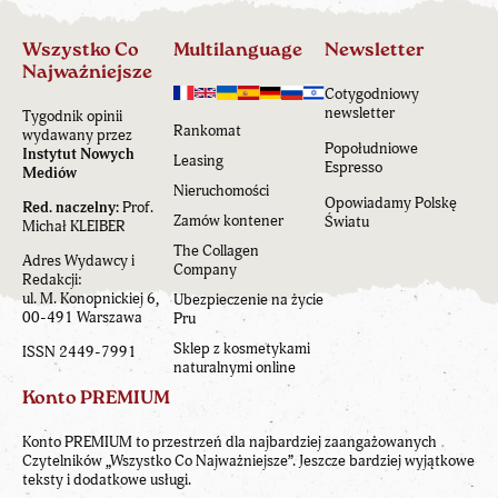
Wszystko Co
Multilanguage
Newsletter
Najważniejsze
Cotygodniowy
newsletter
Tygodnik opinii
Rankomat
wydawany przez
Popołudniowe
Instytut Nowych
Leasing
Espresso
Mediów
Nieruchomości
Opowiadamy Polskę
Red. naczelny:
Prof.
Zamów kontener
Światu
Michał KLEIBER
The Collagen
Adres Wydawcy i
Company
Redakcji:
ul. M. Konopnickiej 6,
Ubezpieczenie na życie
00-491 Warszawa
Pru
Sklep z kosmetykami
ISSN 2449-7991
naturalnymi online
Konto PREMIUM
Konto PREMIUM to przestrzeń dla najbardziej zaangażowanych
Czytelników „Wszystko Co Najważniejsze”. Jeszcze bardziej wyjątkowe
teksty i dodatkowe usługi.