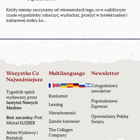
Każdy miesiąc zaczynamy od rekomendacji tego, co w najbliższym
czasie wypadałoby zobaczyć, wysłuchać, przeżyć w intelektualnej i
kulturowej stolicy ko...
Wszystko Co
Multilanguage
Newsletter
Najważniejsze
Cotygodniowy
newsletter
Tygodnik opinii
Rankomat
wydawany przez
Popołudniowe
Instytut Nowych
Leasing
Espresso
Mediów
Nieruchomości
Opowiadamy Polskę
Red. naczelny:
Prof.
Zamów kontener
Światu
Michał KLEIBER
The Collagen
Adres Wydawcy i
Company
Redakcji: