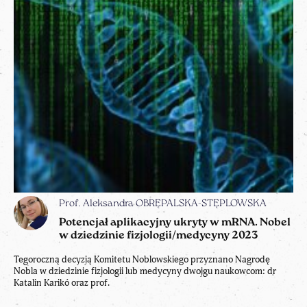
Prof. Aleksandra OBRĘPALSKA-STĘPLOWSKA
Potencjał aplikacyjny ukryty w mRNA. Nobel
w dziedzinie fizjologii/medycyny 2023
Tegoroczną decyzją Komitetu Noblowskiego przyznano Nagrodę
Nobla w dziedzinie fizjologii lub medycyny dwojgu naukowcom: dr
Katalin Karikó oraz prof.