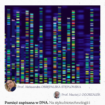
Prof. Aleksandra OBRĘPALSKA-STĘPLOWSKA
Prof. Maciej J. OGORZAŁEK
Pamięć zapisana w DNA.
Na styku biotechnologii i